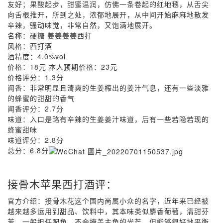
友好；果酸起步，甜蜜温润，仿佛一条卷起的红地毯，从舌尖
向舌根推开，所到之处，浓郁地展开，从中间开始麻麻地散发
辛辣，骚动味觉，非常自然，又饱满地展开。
名称：硬糖 姜姜姜姜西打
风格：西打酒
酒精度：4.0%vol
价格：18元 本人预期价格：23元
价格评分：1.3分
闻香：非常明显且清爽的生姜榨出的姜汁气息，还有一些淡雅
的蜂蜜的甜甜的香气
闻香评分：2.7分
味道：入口是略有辛辣的生姜姜汁味道，后有一些若隐若现的
蜂蜜甜味
味道评分：2.8分
总分：6.8分
接骨木苹果西打酒评：
官方介绍：接骨木花这个国内尚属小众的名字，近年来已经被
越来越多运用到甜品、饮料中，其本味类似麝香葡萄，清甜芬
芳，一般担任配角，不会掩盖主角的光芒，但能够很好地平衡