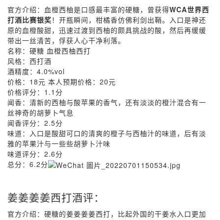
官方介绍：血橙西柚是口感最丰富的硬糖，曾获得
WCA世界西
打酒比赛银奖
！开瓶瞬间，柑橘香仿佛利剑出鞘。入口是神还
原的血橙酸甜，迅速过渡到西柚的颇具挑战的酸，然后再缓缓
带出一丝清苦，俘获人心干净利落。
名称：硬糖 血橙西柚西打
风格：西打酒
酒精度：4.0%vol
价格：18元 本人预期价格：20元
价格评分：1.1分
闻香：清新的西柚与酸苹果的香气，还有淡淡的橙汁混合有一
丝神奇的胡萝卜气息
闻香评分：2.5分
味道：入口是酸甜可口的清爽的橙子与西柚汁的味道，后有淡
雅的苹果汁与一些些胡萝卜汁味
味道评分：2.6分
总分：6.2分
姜姜姜姜西打酒评：
官方介绍：硬糖的姜姜姜姜西打，比起外国的干姜水入口更加