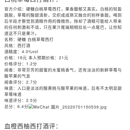
官方介绍：硬糖白桃草莓西打，果香馥郁又真实。白桃的轻盈
跳脱，草莓的酸甜清新，交织成成熟又融合的别样香甜。喝到
后半段才察觉到酒精作用的微微热，除却了酒精可能给人带来
的任何刺激和不适，只在果汁尾端稍稍拉长一点尾巴，让你知
道这不只是果汁。
名称：硬糖 白桃草莓西打
风格：西打酒
酒精度：4.0%vol
价格：18元 本人预期价格：21元
价格评分：1.2分
闻香：非常芬芳的甜蜜的水蜜桃香气，还有淡淡的新鲜草莓与
酸苹果的气息
闻香评分：2.7分
味道：入口是淡淡的酸黄桃与酸苹果的味道，后有不太明显甜
草莓味道
味道评分：2.5分
总分：6.4分
血橙西柚西打酒评：