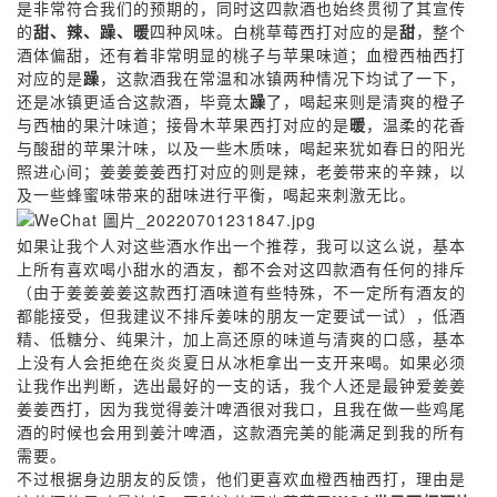
是非常符合我们的预期的，同时这四款酒也始终贯彻了其宣传
的
甜、辣、躁、暖
四种风味。白桃草莓西打对应的是
甜
，整个
酒体偏甜，还有着非常明显的桃子与苹果味道；血橙西柚西打
对应的是
躁
，这款酒我在常温和冰镇两种情况下均试了一下，
还是冰镇更适合这款酒，毕竟太
躁
了，喝起来则是清爽的橙子
与西柚的果汁味道；接骨木苹果西打对应的是
暖
，温柔的花香
与酸甜的苹果汁味，以及一些木质味，喝起来犹如春日的阳光
照进心间；姜姜姜姜西打对应的则是辣，老姜带来的辛辣，以
及一些蜂蜜味带来的甜味进行平衡，喝起来刺激无比。
如果让我个人对这些酒水作出一个推荐，我可以这么说，基本
上所有喜欢喝小甜水的酒友，都不会对这四款酒有任何的排斥
（由于姜姜姜姜这款西打酒味道有些特殊，不一定所有酒友的
都能接受，但我建议不排斥姜味的朋友一定要试一试），低酒
精、低糖分、纯果汁，加上高还原的味道与清爽的口感，基本
上没有人会拒绝在炎炎夏日从冰柜拿出一支开来喝。如果必须
让我作出判断，选出最好的一支的话，我个人还是最钟爱姜姜
姜姜西打，因为我觉得姜汁啤酒很对我口，且我在做一些鸡尾
酒的时候也会用到姜汁啤酒，这款酒完美的能满足到我的所有
需要。
不过根据身边朋友的反馈，他们更喜欢血橙西柚西打，理由是