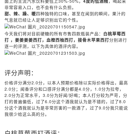
面上的主流汽水饮料要低上30%-50%，
4度的低酒精
，喝起来
非常容易入口，也不会有什么负担。
甜、辣、躁、暖
四种独特的口味，甚至在闻到的瞬间，果汁的
气息就已经让人足够识别出它的个性。
今天我们将对目前硬糖的所有市售四款瓶装产品：
白桃草莓西
打 ，姜姜姜姜西打，血橙西柚西打，接骨木苹果西打
分别进行
逐一的评测，以下为具体的酒评内容。
评分声明：
价格评分满分2.0分，以本人预期价格除以实际价格得出，最高
2.0分；闻香评分和口感评分满分都是4.0分，1.0分为拉夸，
2.0分为正常水平，3.0分为好闻/好喝；本人打分较为严苛，分
打的普遍偏低，过了6.0分这个酒我就认为是不错的，过了8.0
分这个酒我就认为是非常厉害的一款酒了，过了9.0分我只能说
我很少给这么高的分。
白桃草莓西打酒评：