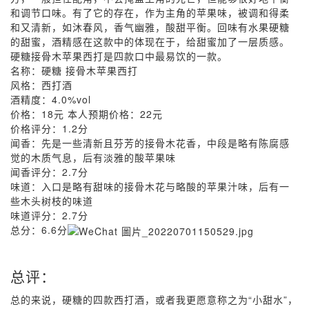
和调节口味。有了它的存在，作为主角的苹果味，被调和得柔
和又清新，如沐春风，香气幽雅，酸甜平衡。回味有水果硬糖
的甜蜜，酒精感在这款中的体现在于，给甜蜜加了一层质感。
硬糖接骨木苹果西打是四款口中最易饮的一款。
名称：硬糖 接骨木苹果西打
风格：西打酒
酒精度：4.0%vol
价格：18元 本人预期价格：22元
价格评分：1.2分
闻香：先是一些清新且芬芳的接骨木花香，中段是略有陈腐感
觉的木质气息，后有淡雅的酸苹果味
闻香评分：2.7分
味道：入口是略有甜味的接骨木花与略酸的苹果汁味，后有一
些木头树枝的味道
味道评分：2.7分
总分：6.6分
总评：
总的来说，硬糖的四款西打酒，或者我更愿意称之为“小甜水”，