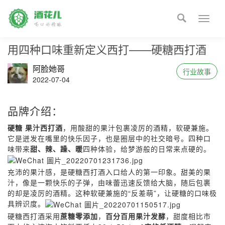

Toggle
naviga
用四种口味重新定义西打——硬糖西打酒
阿脸她哥
行业故事
2022-07-04
品牌介绍：
硬糖 果汁西打酒
，用酸甜的果汁包裹凌厉的酒精，软硬兼施。
它是迸发在嘴里的快乐因子，也是圈层中的社交暗号。四种口
味带来
甜、辣、躁、暖
四种体验，给梦游般的日常来点硬的。
充沛的果汁感，是硬糖西打酒入口给人的第一印象。甜美的果
汁，像是一颗快乐的子弹，由味蕾迅速反馈给大脑，随后包裹
的却是凌厉的酒精。这种软硬兼施的“反差萌”，让硬糖的口味极
具辨识度。
硬糖西打酒采用
蔗糖零添加
，
百分百用果汁发酵
，甜度相比市