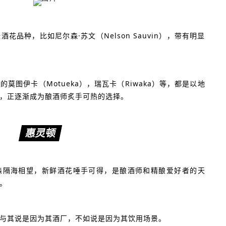
品种，比如尼尔森·苏文（Nelson Sauvin），带有明显
莫图伊卡（Motueka），瑞瓦卡（Riwaka）等，都是以地
，正逐渐成为酿酒师炙手可热的选择。
惠灵顿
森隔海相望，新鲜酒花唾手可得，是酿酒师和精酿爱好者的天
。
与其说是因为其酒厂，不如说是因为其饮用场景。