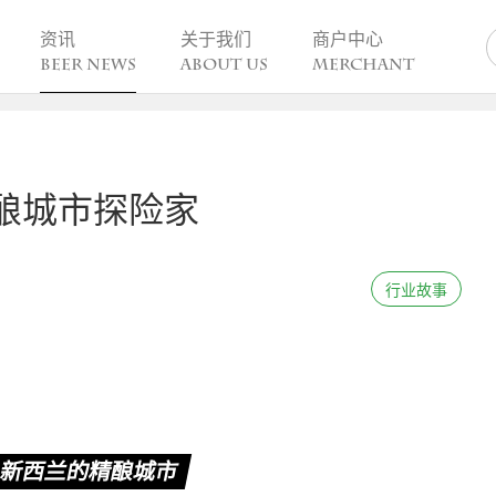
资讯
关于我们
商户中心
BEER NEWS
ABOUT US
MERCHANT
业动态
热点趣闻
精酿活动
业新闻
今日热点
一周活动
酿城市探险家
业故事
趣谈精酿
酒花儿福利
脑洞创意
酒吧活动
啤酒节
行业故事
精酿赛事
新西兰的精酿城市