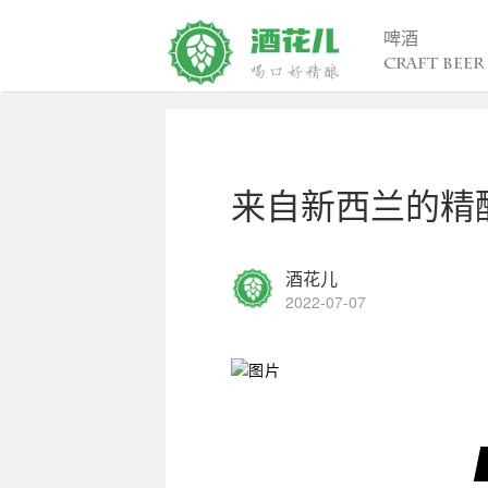
啤酒
CRAFT BEER
精酿百科
行
入门
行
来自新西兰的精
进阶
行
发烧
考试认证
酒花儿
2022-07-07