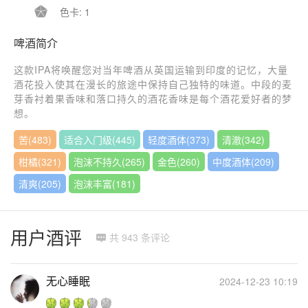

色卡: 1
啤酒简介
这款IPA将唤醒您对当年啤酒从英国运输到印度的记忆，大量
酒花投入使其在漫长的旅途中保持自己独特的味道。中段的麦
芽香衬着果香味和落口持久的酒花香味是每个酒花爱好者的梦
想。
苦(483)
适合入门级(445)
轻度酒体(373)
清澈(342)
柑橘(321)
泡沫不持久(265)
金色(260)
中度酒体(209)
清爽(205)
泡沫丰富(181)
用户酒评
共 943 条评论

无心睡眠
2024-12-23 10:19