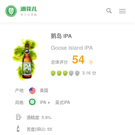

Toggle
naviga
鹅岛 IPA
Goose Island IPA
54
总体评分
分
3.16 分
产地:
美国
风格:

IPA
英式IPA


酒精度: 5.9%

苦度(IBU): 55