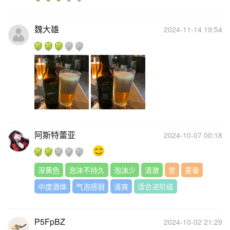
魏大雄
2024-11-14 19:54
阿斯特蕾亚
2024-10-07 00:18
深黄色
泡沫不持久
泡沫少
清澈
苦
麦香
中度酒体
气泡感弱
清爽
适合进阶级
P5FpBZ
2024-10-02 21:29