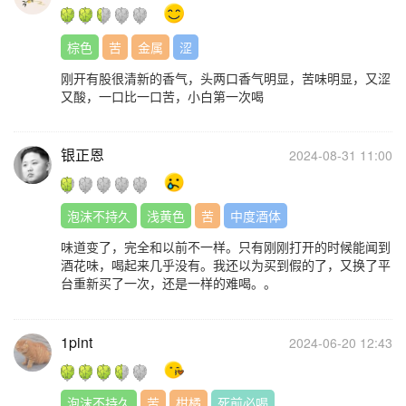
棕色
苦
金属
涩
刚开有股很清新的香气，头两口香气明显，苦味明显，又涩
又酸，一口比一口苦，小白第一次喝
银正恩
2024-08-31 11:00
泡沫不持久
浅黄色
苦
中度酒体
味道变了，完全和以前不一样。只有刚刚打开的时候能闻到
酒花味，喝起来几乎没有。我还以为买到假的了，又换了平
台重新买了一次，还是一样的难喝。。
1pint
2024-06-20 12:43
泡沫不持久
苦
柑橘
死前必喝