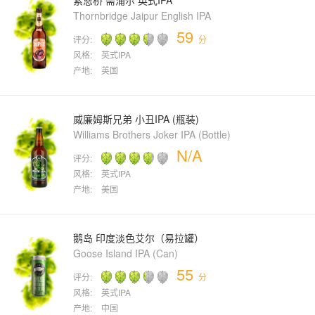
索恩桥 斋浦尔 英式IPA
Thornbridge Jaipur English IPA
59
评分:
分
风格:
英式IPA
产地:
英国
威廉姆斯兄弟 小丑IPA (瓶装)
Williams Brothers Joker IPA (Bottle)
N/A
评分:
风格:
英式IPA
产地:
美国
鹅岛 印度淡色艾尔（易拉罐）
Goose Island IPA (Can)
55
评分:
分
风格:
英式IPA
产地:
中国