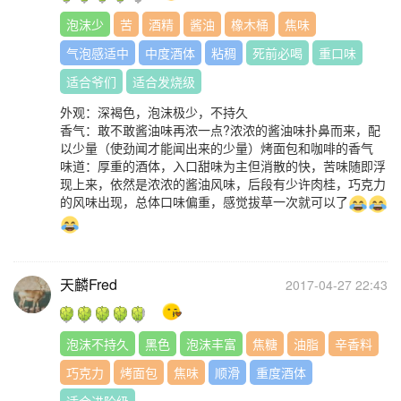
泡沫少
苦
酒精
酱油
橡木桶
焦味
气泡感适中
中度酒体
粘稠
死前必喝
重口味
适合爷们
适合发烧级
外观：深褐色，泡沫极少，不持久
香气：敢不敢酱油味再浓一点?浓浓的酱油味扑鼻而来，配
以少量（使劲闻才能闻出来的少量）烤面包和咖啡的香气
味道：厚重的酒体，入口甜味为主但消散的快，苦味随即浮
现上来，依然是浓浓的酱油风味，后段有少许肉桂，巧克力
的风味出现，总体口味偏重，感觉拔草一次就可以了
天麟Fred
2017-04-27 22:43
泡沫不持久
黑色
泡沫丰富
焦糖
油脂
辛香料
巧克力
烤面包
焦味
顺滑
重度酒体