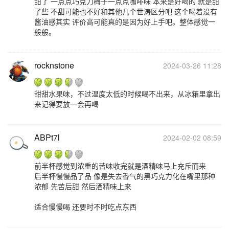
甜了 一点点巧克力梅子一点点咖啡味 本来是好喝的 就是甜
了些 不甜可能也不好和其他几个世涛区分吧 这个喝着没有
酱油感其实 评价高可能真的是因为好上手吧。整体感觉一
般般。
rocknstone
2024-03-26 11:28
甜甜水果味，不过温度太低的时候喝不出来，从冰箱里拿出
来记得要放一会再喝
ABPt7l
2024-02-02 08:59
前半杯感觉到浓重的苦味收完就是酒精味马上充斥而来
后半杯慢慢品了品 像是失去香气的黑巧克力化在嘴里那种
浓郁 先苦后甜 然后酒精味上来
适合慢慢喝 还要时不时吃点东西