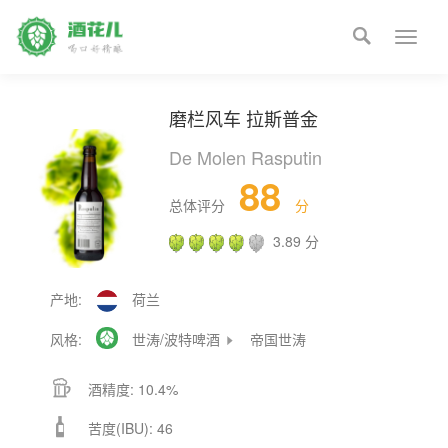

Toggle
naviga
磨栏风车 拉斯普金
De Molen Rasputin
88
总体评分
分
3.89 分
产地:
荷兰
风格:

世涛/波特啤酒
帝国世涛


酒精度: 10.4%

苦度(IBU): 46