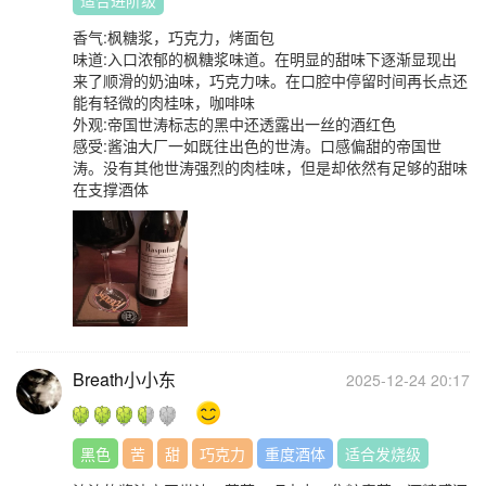
适合进阶级
香气:枫糖浆，巧克力，烤面包
味道:入口浓郁的枫糖浆味道。在明显的甜味下逐渐显现出
来了顺滑的奶油味，巧克力味。在口腔中停留时间再长点还
能有轻微的肉桂味，咖啡味
外观:帝国世涛标志的黑中还透露出一丝的酒红色
感受:酱油大厂一如既往出色的世涛。口感偏甜的帝国世
涛。没有其他世涛强烈的肉桂味，但是却依然有足够的甜味
在支撑酒体
Breath小小东
2025-12-24 20:17
黑色
苦
甜
巧克力
重度酒体
适合发烧级