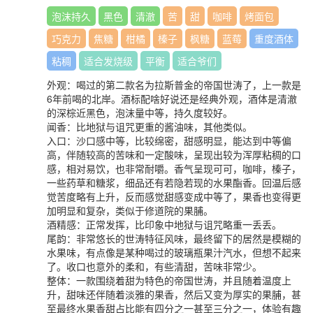
泡沫持久
黑色
清澈
苦
甜
咖啡
烤面包
巧克力
焦糖
柑橘
榛子
枫糖
蓝莓
重度酒体
粘稠
适合发烧级
平衡
适合爷们
外观：喝过的第二款名为拉斯普金的帝国世涛了，上一款是
6年前喝的北岸。酒标配啥好说还是经典外观，酒体是清澈
的深棕近黑色，泡沫量中等，持久度较好。
闻香：比地狱与诅咒更重的酱油味，其他类似。
入口：沙口感中等，比较绵密，甜感明显，能达到中等偏
高，伴随较高的苦味和一定酸味，呈现出较为浑厚粘稠的口
感，相对易饮，也非常耐嚼。香气呈现可可，咖啡，榛子，
一些药草和糖浆，细品还有若隐若现的水果酯香。回温后感
觉苦度略有上升，反而感觉甜感变成中等了，果香也变得更
加明显和复杂，类似于修道院的果脯。
酒精感：正常发挥，比印象中地狱与诅咒略重一丢丢。
尾韵：非常悠长的世涛特征风味，最终留下的居然是模糊的
水果味，有点像是某种喝过的玻璃瓶果汁汽水，但想不起来
了。收口也意外的柔和，有些清甜，苦味非常少。
整体：一款围绕着甜为特色的帝国世涛，并且随着温度上
升，甜味还伴随着淡雅的果香，然后又变为厚实的果脯，甚
至最终水果香甜占比能有四分之一甚至三分之一，体验有趣