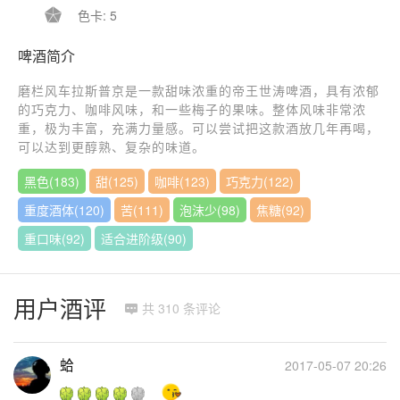

色卡: 5
啤酒简介
磨栏风车拉斯普京是一款甜味浓重的帝王世涛啤酒，具有浓郁
的巧克力、咖啡风味，和一些梅子的果味。整体风味非常浓
重，极为丰富，充满力量感。可以尝试把这款酒放几年再喝，
可以达到更醇熟、复杂的味道。
黑色(183)
甜(125)
咖啡(123)
巧克力(122)
重度酒体(120)
苦(111)
泡沫少(98)
焦糖(92)
重口味(92)
适合进阶级(90)
用户酒评
共 310 条评论

蛤
2017-05-07 20:26