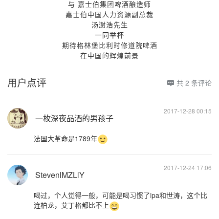
与 嘉士伯集团啤酒酿造师
嘉士伯中国人力资源副总裁
汤澍浩先生
一同举杯
期待格林堡比利时修道院啤酒
在中国的辉煌前景
用户点评
共 2 条评论

2017-12-28 00:15
一枚深夜品酒的男孩子
法国大革命是1789年
2017-12-24 17:06
StevenlMZLlY
喝过，个人觉得一般，可能是喝习惯了ipa和世涛，这个比
连柏龙，艾丁格都比不上