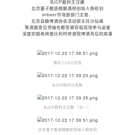
BJCP裁判王汉娜
北京量子酿造精酿酒吧创始人杨屹钊
imbeer市场部部门主管、
北京自酿啤酒协会活动部主任沙仙森
等酒圈意见领袖也都受邀莅临现场参与品鉴
深度挖掘格林堡比利时修道院啤酒背后的故事
酒花儿CEO沈恺
BJCP裁判沙克斯
BJCP裁判王汉娜 （右一）
北京量子酿造精酿吧创始人杨屹钊