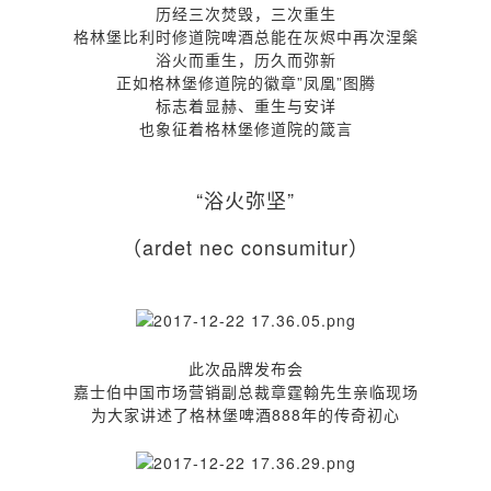
历经三次焚毁，三次重生
格林堡比利时修道院啤酒总能在灰烬中再次涅槃
浴火而重生，历久而弥新
正如格林堡修道院的徽章”凤凰”图腾
标志着显赫、重生与安详
也象征着格林堡修道院的箴言
“浴火弥坚”
（ardet nec consumitur）
此次品牌发布会
嘉士伯中国市场营销副总裁章霆翰先生亲临现场
为大家讲述了格林堡啤酒888年的传奇初心