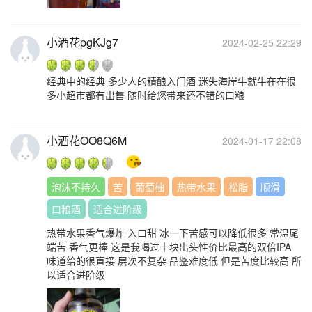
小酒花pgKJg7
2024-02-25 22:29
经典中的经典 多少人的精酿入门酒 迷失海岸牛就牛在在很
多小超市都有出售 随时给您带来还不错的口粮
小酒花OO8Q6M
2024-01-17 22:08
泡沫不持久
苦
葡萄柚
热带水果
松脂
顺滑
口粮酒
适合进阶级
热带水果香气爆炸 入口甜 冰一下苦感可以降低很多 常温尾
端苦 香气更棒 这是我喝过十块出头性价比最高的双倍IPA
味道给的很直接 层次不复杂 品鉴难度低 但是苦度比较高 所
以适合进阶级