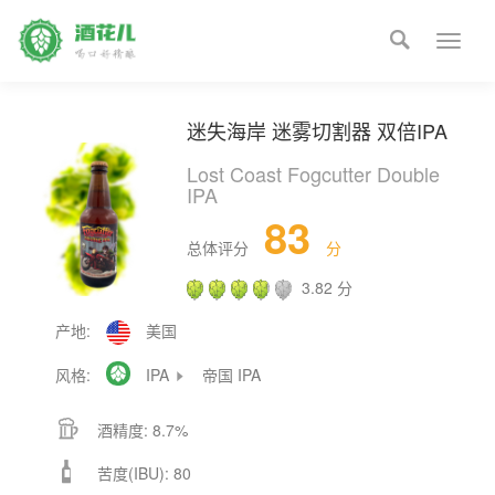

Toggle
naviga
迷失海岸 迷雾切割器 双倍IPA
Lost Coast Fogcutter Double
IPA
83
总体评分
分
3.82 分
产地:
美国
风格:

IPA
帝国 IPA


酒精度: 8.7%

苦度(IBU): 80