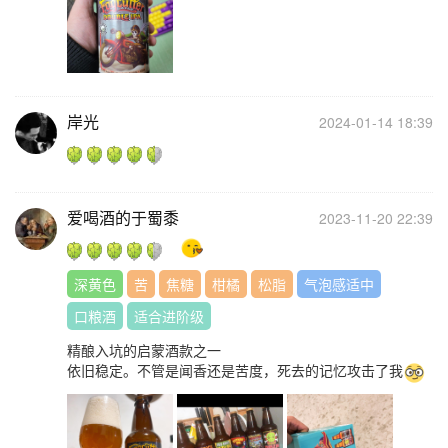
岸光
2024-01-14 18:39
爱喝酒的于蜀黍
2023-11-20 22:39
深黄色
苦
焦糖
柑橘
松脂
气泡感适中
口粮酒
适合进阶级
精酿入坑的启蒙酒款之一
依旧稳定。不管是闻香还是苦度，死去的记忆攻击了我