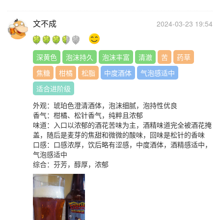
文不成
2024-03-23 19:54
深黄色
泡沫持久
泡沫丰富
清澈
苦
药草
焦糖
柑橘
松脂
中度酒体
气泡感适中
适合进阶级
外观：琥珀色澄清酒体，泡沫细腻，泡持性优良
香气：柑橘、松针香气，纯粹且浓郁
味道：入口以浓郁的酒花苦味为主，酒精味道完全被酒花掩
盖，随后是麦芽的焦甜和微微的酸味，回味是松针的香味
口感：口感浓厚，饮后略有涩感，中度酒体，酒精感适中，
气泡感适中
综合：芬芳，醇厚，浓郁