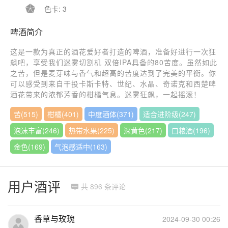

色卡: 3
啤酒简介
这是一款为真正的酒花爱好者打造的啤酒，准备好进行一次狂
飙吧，享受我们迷雾切割机 双倍IPA具备的80苦度。虽然如此
之苦，但是麦芽味与香气和超高的苦度达到了完美的平衡。你
可以感受到来自干投卡斯卡特、世纪、水晶、奇诺克和西楚啤
酒花带来的浓郁芳香的柑橘气息。迷雾狂飙，一起摇滚！
苦(515)
柑橘(401)
中度酒体(371)
适合进阶级(247)
泡沫丰富(246)
热带水果(225)
深黄色(217)
口粮酒(196)
金色(169)
气泡感适中(163)
用户酒评
共 896 条评论

香草与玫瑰
2024-09-30 00:26