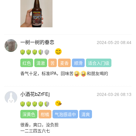
一树一树的眷恋
2024-05-20 08:44
红色
清澈
苦
麦香
顺滑
适合入门级
香气十足，标准IPA，回味苦
和朋友喝的
小酒花bZrFEj
2024-03-26 08:13
深黄色
柑橘
气泡感适中
清爽
很香，爽口，没负担
一二三四五六七