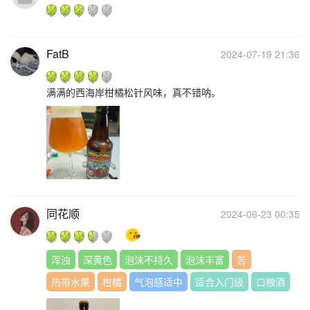
FatB
2024-07-19 21:36
满满的西海岸柑橘松针风味，真不错呐。
同花顺
2024-06-23 00:35
浑浊
深黄色
泡沫不持久
泡沫丰富
苦
热带水果
柑橘
气泡感适中
适合入门级
口粮酒