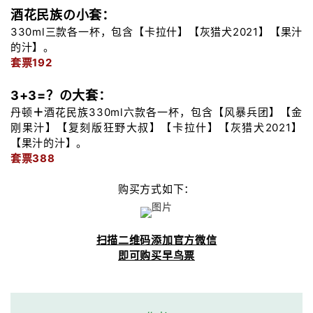
酒花民族の小套：
330ml三款各一杯，包含【卡拉什】【灰猎犬2021】【果汁
的汁】。
套票192
3+3=？の大套：
丹顿
＋
酒花民族330ml六款各一杯，包含【风暴兵团】【金
刚果汁】【复刻版狂野大叔】【卡拉什】【灰猎犬2021】
【果汁的汁】。
套票388
购买方式如下：
扫描二维码添加官方微信
即可购买早鸟票