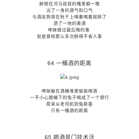
醉倒在河马叔叔的嘴里躺一晚
沾了一身的酒气和口气
与酒友狗哥在秋千上喝着喝着就醉了
洒了一地的美酒
啤妹做过最后悔的事
就是曾经那么多次醉得不省人事
64 一桶酒的距离
啤妹躲在酒桶堆里偷偷喝酒
一不小心跟桶下的兔子喝成了一个德行
原来从老司机到兔斯基
只有一桶酒的距离
65 喝酒是门技术活