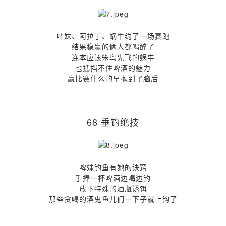
啤妹、阿拉丁、蜗牛约了一场赛跑
结果稳赢的俩人都喝醉了
连本应该笨鸟先飞的蜗牛
也抵挡不住啤酒的魅力
赢比赛什么的早抛到了脑后
68 垂钓绝技
啤妹钓鱼有她的诀窍
手捧一杯啤酒边喝边钓
放下特殊的酒瓶诱饵
那些贪喝的酒鬼鱼儿们一下子就上钩了