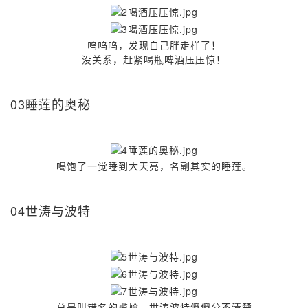
呜呜呜，发现自己胖走样了！
没关系，赶紧喝瓶啤酒压压惊！
03睡莲的奥秘
喝饱了一觉睡到大天亮，名副其实的睡莲。
04世涛与波特
总是叫错名的尴尬，世涛波特傻傻分不清楚