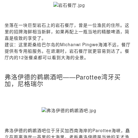
坐落在一块巨型岩石上的岩石餐厅，曾是一位渔民的住所。这
里的招牌海鲜相当新鲜，如果再配上一瓶当地的精酿啤酒，简
直是极致的享受了。
建议：这里距桑给巴尔岛的Michanwi Pingwe海滩不远，餐厅
提供有专用船服务。在退潮时，岩石餐厅就更容易到达了。餐
厅内的12张餐桌都可以看到大海的全景。
弗洛伊德的鹈鹕酒吧——Parottee湾牙买
加，尼格瑞尔
弗洛伊德的鹈鹕酒吧位于牙买加西南海岸的Parottee海峡，矗
立在距离海岸一英里的大海里。老板弗洛伊德是当地的天才渔