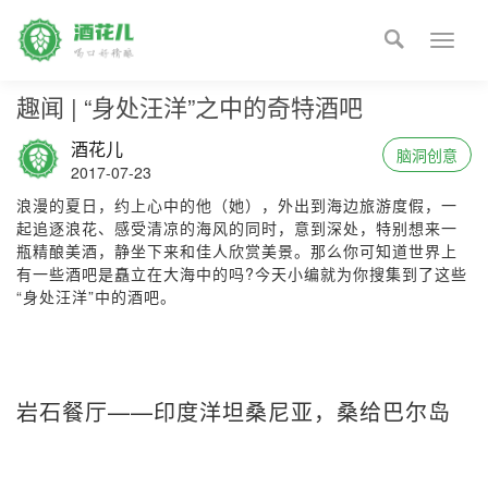

Toggle
naviga
趣闻 | “身处汪洋”之中的奇特酒吧
酒花儿
脑洞创意
2017-07-23
浪漫的夏日，约上心中的他（她），外出到海边旅游度假，一
起追逐浪花、感受清凉的海风的同时，意到深处，特别想来一
瓶精酿美酒，静坐下来和佳人欣赏美景。那么你可知道世界上
有一些酒吧是矗立在大海中的吗?今天小编就为你搜集到了这些
“身处汪洋”中的酒吧。
岩石餐厅——印度洋坦桑尼亚，桑给巴尔岛