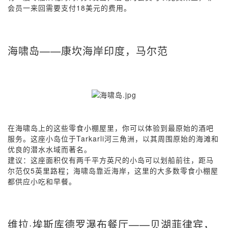
会员一来回需要支付18美元的费用。
海啸岛——康坎海岸印度，马尔范
在海啸岛上的这些零食小棚屋里，你可以体验到最原始的酒吧
服务。这座小岛位于Tarkarli河三角洲，以其周围原始的海滩和
优良的潜水水域而著名。
建议：这座面积仅有两千平方英尺的小岛可以划船前往，距马
尔范仅5英里路程；海啸岛靠近海岸，这里的大多数零食小棚屋
都供应小吃和早餐。
维拉·埃斯库德罗瀑布餐厅——贝湖菲律宾，