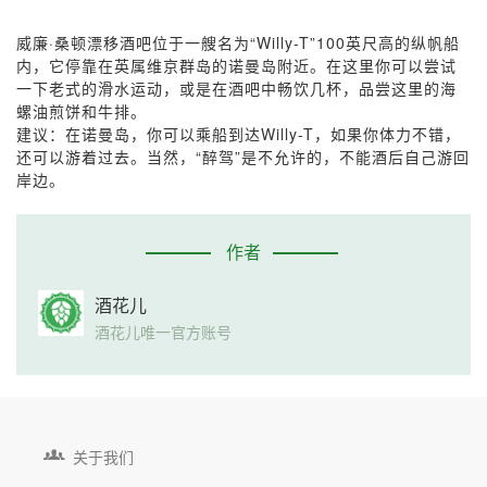
威廉·桑顿漂移酒吧位于一艘名为“Willy-T”100英尺高的纵帆船
内，它停靠在英属维京群岛的诺曼岛附近。在这里你可以尝试
一下老式的滑水运动，或是在酒吧中畅饮几杯，品尝这里的海
螺油煎饼和牛排。
建议：在诺曼岛，你可以乘船到达Willy-T，如果你体力不错，
还可以游着过去。当然，“醉驾”是不允许的，不能酒后自己游回
岸边。
作者
酒花儿
酒花儿唯一官方账号

关于我们