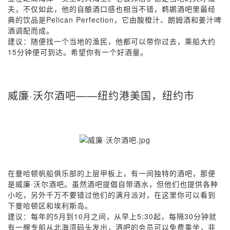
夫，不仅如此，他的自酿酒口感也相当不错，鹈鹕酒吧里最经
典的饮品是Pelican Perfection，它由酸橙汁、朗姆酒和姜汁啤
酒调配而成。
建议：随便找一个当地的渔民，他都可以带你过去，乘船大约
15分钟便可到达。希望你有一个好酒量。
威廉·沃尔酒吧——纽约港美国，纽约市
在曼哈顿帆船俱乐部的上层甲板上，有一间独特的酒吧，那便
是威廉·沃尔酒吧。虽然酒吧提倡自带酒水，但他们也提供各种
小吃，另外千万不要错过他们的满月派对，在这里你可以看到
下曼哈顿区和埃利斯岛。
建议：每年的5月到10月之间，从早上5:30起，每隔30分钟就
有一艘专船从北海湾码头发出，酒吧的会员可以免费乘坐，非