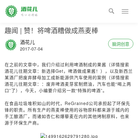

Toggle
naviga
趣闻 | 赞！将啤酒糟做成燕麦棒
酒花儿
脑洞创意
2017-07-04
在之前的文章中，我们介绍过利用啤酒制成的果酱（详情搜索
酒花儿往期文章：新选择Get，啤酒做成果酱！），以及新西兰
某酒厂把废弃酵母加工成新能源供汽车使用的案例（详情搜索
酒花儿往期文章：：废弃啤酒麦芽浆制燃油，汽车也能“喝上两
口”了），今天，小编要介绍另一款“特殊的啤酒”。
在食品垃圾堆积如山的时代，ReGrained公司承担起了环保先
锋的职责。所有生产的燕麦棒使用的谷物原料都来源于城内的
手工酿酒厂，而诸如杏仁和爆藜麦在内的其他烤制原料，也来
源于环保生产商。