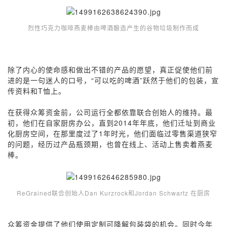
烈性巧克力咖啡燕麦棒由啤酒酿造产生的谷物垃圾制作而成
除了内心的使命感和做出不错的产品的愿望，真正促使他们前
进的是一句迷人的口号，“可以吃的啤酒”跃然于他们的包装，宣
传资料和T恤上。
在获得众筹资金前，公司运行全都依靠联合创始人的维持。最
初，他们在自家厨房办公，直到2014年年底，他们迁址到商业
化厨房空间，在那里度过了1年时光，他们面临过零售渠道狭窄
的问题，经历过产品瓶颈期，也曾在线上、活动上售卖着燕麦
棒。
ReGrained联合创始人Dan Kurzrock和Jordan Schwartz 在厨房
众筹资金提供了他们使用定制可降解包装袋的机会。同时今年