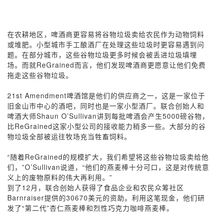
在农耕地区，啤酒商更容易将谷物垃圾卖给农民作为动物饲料
或堆肥。小型城市手工酿酒厂在处理这些垃圾时更容易遇到问
题。在部分城市，这些谷物垃圾更多时候会被丢进垃圾填埋
场。而就ReGrained而言，他们发现啤酒商更愿意让他们免费
拖走这些谷物垃圾。
21st Amendment啤酒馆是他们的供应商之一，这是一家位于
旧金山市中心的酒吧，同时也是一家小型酒厂。联合创始人和
啤酒大师Shaun O’Sullivan讲到每批啤酒会产生5000磅谷物，
比ReGrained这家小型公司的接收能力稍多一些。大部分的谷
物垃圾全部被运往牧场充当牲畜饲料。
“随着ReGrained的规模扩大，我们希望将这些谷物垃圾卖给他
们，”O’Sullivan说道，“他们的燕麦棒十分可口，这是对传统意
义上的废物原料的伟大再利用。”
到了12月，联合创始人获得了食品企业和农民众筹社区
Barnraiser提供的30670美元的资助。利用这笔现金，他们研
发了“第二代”杏仁燕麦棒和烈性巧克力咖啡燕麦棒。