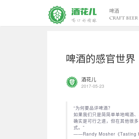
啤酒
CRAFT BEER
精酿百科
行
入门
行
啤酒的感官世界
进阶
行
发烧
考试认证
酒花儿
2017-05-23
“为何要品评啤酒？
如果我们只是简简单单地喝酒、
确实是可行之道，但在其他很多
式。”
——Randy Mosher《Tasting 