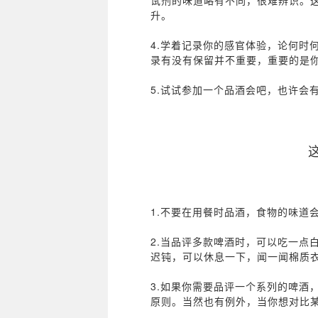
试剂的味道略有不同，很难辨识。
升。
4.学着记录你的感官体验，论何时
录有没有保留并不重要，重要的是
5.试试参加一个品酒会吧，也许会
1.不要在用餐时品酒，食物的味道
2.当品评多款啤酒时，可以吃一点
迟钝，可以休息一下，闻一闻棉质
3.如果你需要品评一个系列的啤酒
原则。当然也有例外，当你想对比