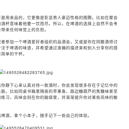
不是用来品的，它更像是彰显男人豪迈性格的图腾。比如在聚会
的酒杯意味着他要一饮而尽。所以，在啤酒的选择上自然不会考
会带来任何味觉上的负担。
或者参加一个啤酒爱好者组织的品酒会，又或是你在同酿酒师讨
专注于啤酒的味道，并希望通过准确的描述来和别人分享你的感
是简单的干杯。
当你静下心来认真对待一款酒时，你会发现很多存在于记忆中的
关联。比如同桌书箱里隔夜的苹果香、路边糖葫芦的焦糖味甚至
的练习，风味会刻在你的脑袋里，并渐渐提升你对某些风味的敏
瓶啤酒，拿个小本子，随手记下一些自己的体验。