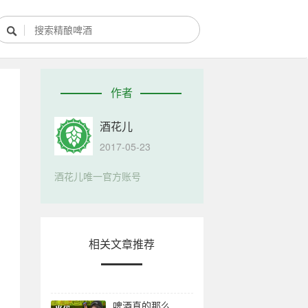

酿酒部落
作者
酿酒知识
酒花儿
酿酒活动
2017-05-23
酿酒故事
酒花儿唯一官方账号
相关文章推荐
啤酒真的那么难喝吗？精酿的正确饮用姿势【糖厂vol.008】