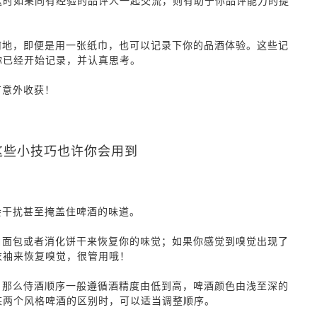
这时如果同有经验的品评人一起交流，则有助于你品评能力的提
何地，即便是用一张纸巾，也可以记录下你的品酒体验。这些记
你已经开始记录，并认真思考。
有意外收获！
这些小技巧也许你会用到
会干扰甚至掩盖住啤酒的味道。
白面包或者消化饼干来恢复你的味觉；如果你感觉到嗅觉出现了
衣袖来恢复嗅觉，很管用哦！
，那么侍酒顺序一般遵循酒精度由低到高，啤酒颜色由浅至深的
某两个风格啤酒的区别时，可以适当调整顺序。