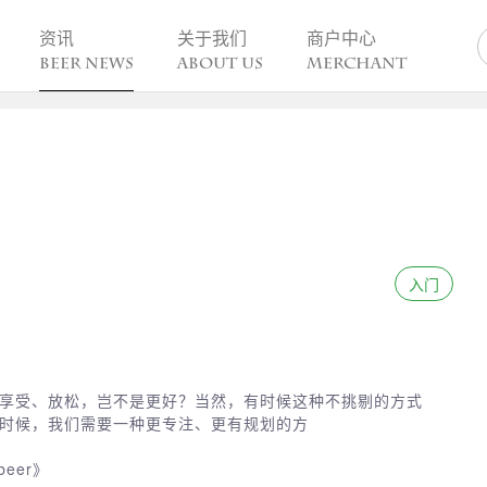
资讯
关于我们
商户中心
BEER NEWS
ABOUT US
MERCHANT
业动态
热点趣闻
精酿活动
业新闻
今日热点
一周活动
业故事
趣谈精酿
酒花儿福利
脑洞创意
酒吧活动
啤酒节
入门
精酿赛事
享受、放松，岂不是更好？当然，有时候这种不挑剔的方式
时候，我们需要一种更专注、更有规划的方
beer》