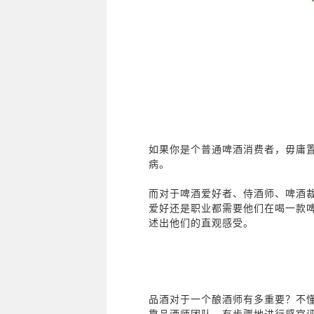
如果你是个普通啤酒消费者，毋庸
病。
而对于啤酒爱好者、侍酒师、啤酒
爱好还是职业都需要他们在喝一款啤
述出他们的直观感受。
品酒对于一个酿酒师有多重要？不
靠品酒师团队，有步骤地进行感官