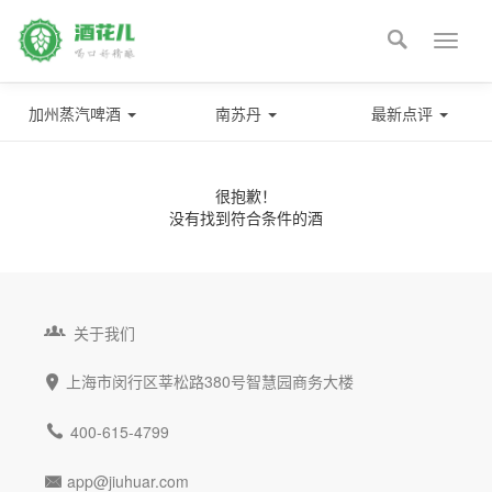

Toggle
naviga
加州蒸汽啤酒
南苏丹
最新点评
很抱歉！
没有找到符合条件的酒

关于我们
上海市闵行区莘松路380号智慧园商务大楼


400-615-4799
app@jiuhuar.com
