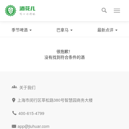

Toggle
naviga
季节啤酒
巴拿马
最新点评
很抱歉！
没有找到符合条件的酒

关于我们
上海市闵行区莘松路380号智慧园商务大楼


400-615-4799
app@jiuhuar.com
