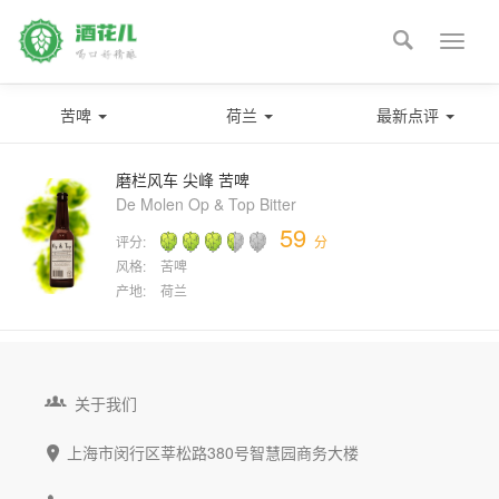

Toggle
naviga
苦啤
荷兰
最新点评
磨栏风车 尖峰 苦啤
De Molen Op & Top Bitter
59
评分:
分
风格:
苦啤
产地:
荷兰

关于我们
上海市闵行区莘松路380号智慧园商务大楼
