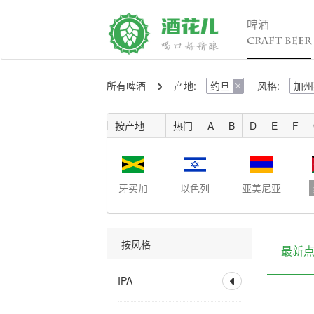
啤酒
CRAFT BEER
所有啤酒
产地:
约旦
风格:
加州
精酿百科

行

入门
行
按产地
热门
A
B
D
E
F
进阶
行
发烧
考试认证
牙买加
以色列
亚美尼亚
按风格
最新
IPA

全部
香槟IPA