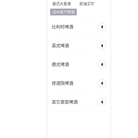
美式大麦酒
奶油艾尔
加州蒸汽啤酒
比利时啤酒

全部
比利时淡色艾尔
英式啤酒

比利时金色艾尔
比利时金色烈性艾尔
全部
淡味艾尔
苦啤
德式啤酒
比利时深色艾尔

英式特殊苦啤酒
比利时深色烈性艾尔
英式淡色艾尔
全部
德式烟熏酸小麦
赛松
法式窖藏啤酒
修道院啤酒
英式棕色艾尔

德式皮尔森
香槟啤酒
英式烈性艾尔
德式黑色啤酒
全部
修道院风格双料
英式大麦酒
苏格兰艾尔
其它类型啤酒
德式窖藏啤酒
科隆啤酒

修道院风格三料
苏格兰烈性艾尔
德式老啤酒
修道院风格四料
全部
霍恩燕麦啤酒
爱尔兰红色艾尔
老艾尔
德式烟熏啤酒
苹果酒
拉德勒
澳洲起泡艾尔
慕尼黑淡色啤酒
增味啤酒
低酒精啤酒
慕尼黑深色啤酒