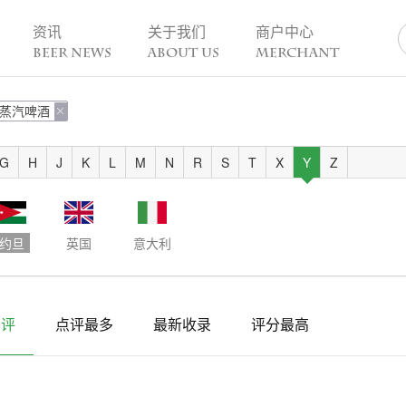
资讯
关于我们
商户中心
BEER NEWS
ABOUT US
MERCHANT
蒸汽啤酒
业动态

热点趣闻
精酿活动
业新闻
今日热点
一周活动
G
H
J
K
L
M
N
R
S
T
X
Y
Z
业故事
趣谈精酿
酒花儿福利
脑洞创意
酒吧活动
啤酒节
约旦
英国
意大利
精酿赛事
点评
点评最多
最新收录
评分最高