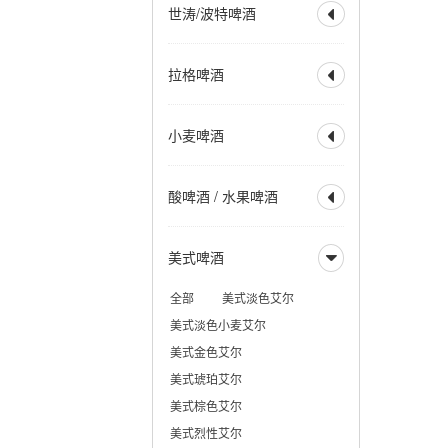
世涛/波特啤酒

美式IPA
英式IPA
比利时 IPA
社交型 IPA
全部
波特
帝国波特
拉格啤酒
新英格兰IPA
帝国 IPA

世涛
帝国世涛
重酒花型拉格
小麦 IPA
美式波特
英式波特
全部
烈性拉格
黑麦 IPA
赛松 IPA
小麦啤酒
美式世涛
牛奶世涛

美式淡拉格
淡色拉格
红色 IPA
棕色 IPA
燕麦世涛
波罗的海波特
清亮型拉格
琥珀拉格
全部
小麦啤酒
黑色 IPA
烟熏波特
爱尔兰世涛
酸啤酒 / 水果啤酒
深色拉格
优质拉格

小麦酒
德式小麦啤酒
热带型世涛
皮尔森
清亮型博克
德式深色小麦
全部
水果啤酒
深色博克
双博克
美式啤酒
比利时小麦啤酒

兰比克
水果兰比克
冰馏博克啤酒
小麦博克
酸啤酒
柏林酸小麦啤酒
全部
美式淡色艾尔
波西米亚拉格
古斯
法柔
贵兹
美式淡色小麦艾尔
维也纳拉格
野菌艾尔
美式金色艾尔
法兰德斯红艾尔
美式琥珀艾尔
法兰德斯棕色艾尔
美式棕色艾尔
美式烈性艾尔