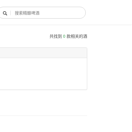

共找到
0
款相关的酒
酿酒部落
酿酒知识
酿酒活动
酿酒故事