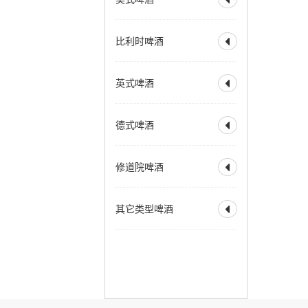
全部
美式淡色艾尔
比利时啤酒

美式淡色小麦艾尔
美式金色艾尔
全部
比利时淡色艾尔
英式啤酒
美式琥珀艾尔

比利时金色艾尔
美式棕色艾尔
比利时金色烈性艾尔
全部
淡味艾尔
苦啤
美式烈性艾尔
德式啤酒
比利时深色艾尔

英式特殊苦啤酒
美式大麦酒
奶油艾尔
比利时深色烈性艾尔
英式淡色艾尔
全部
德式烟熏酸小麦
加州蒸汽啤酒
赛松
法式窖藏啤酒
修道院啤酒
英式棕色艾尔

德式皮尔森
香槟啤酒
英式烈性艾尔
德式黑色啤酒
全部
修道院风格双料
英式大麦酒
苏格兰艾尔
其它类型啤酒
德式窖藏啤酒
科隆啤酒

修道院风格三料
苏格兰烈性艾尔
德式老啤酒
修道院风格四料
全部
霍恩燕麦啤酒
爱尔兰红色艾尔
老艾尔
德式烟熏啤酒
苹果酒
拉德勒
澳洲起泡艾尔
慕尼黑淡色啤酒
增味啤酒
低酒精啤酒
慕尼黑深色啤酒
无酒精啤酒
麦芽酒
三月——十月啤酒