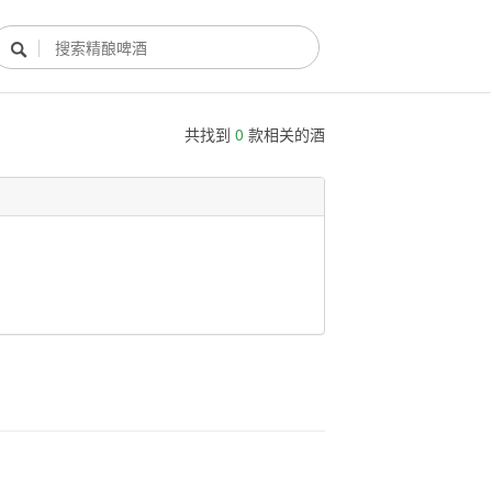

共找到
0
款相关的酒
酿酒部落
酿酒知识
酿酒活动
酿酒故事