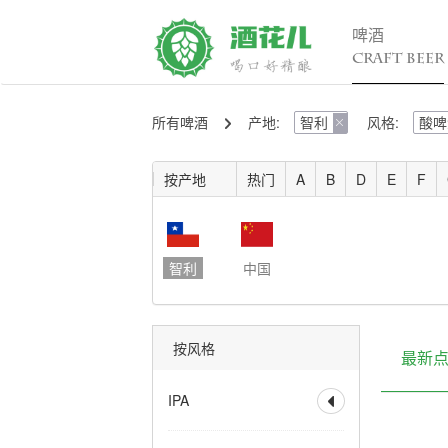
啤酒
CRAFT BEER
所有啤酒
产地:
智利
风格:
酸啤
精酿百科

行

入门
行
按产地
热门
A
B
D
E
F
进阶
行
发烧
考试认证
智利
中国
按风格
最新
IPA

全部
香槟IPA