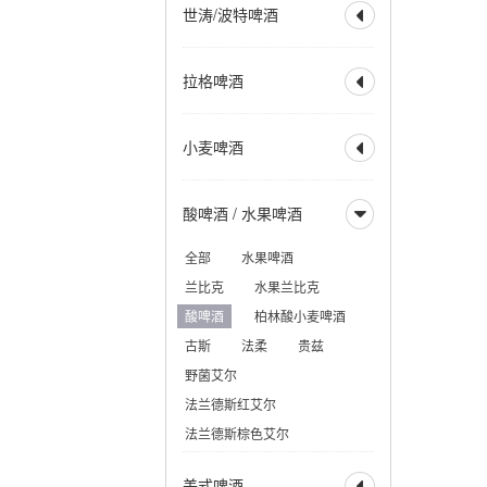
世涛/波特啤酒

美式IPA
英式IPA
比利时 IPA
社交型 IPA
全部
波特
帝国波特
拉格啤酒
新英格兰IPA
帝国 IPA

世涛
帝国世涛
重酒花型拉格
小麦 IPA
美式波特
英式波特
全部
烈性拉格
黑麦 IPA
赛松 IPA
小麦啤酒
美式世涛
牛奶世涛

美式淡拉格
淡色拉格
红色 IPA
棕色 IPA
燕麦世涛
波罗的海波特
清亮型拉格
琥珀拉格
全部
小麦啤酒
黑色 IPA
烟熏波特
爱尔兰世涛
酸啤酒 / 水果啤酒
深色拉格
优质拉格

小麦酒
德式小麦啤酒
热带型世涛
皮尔森
清亮型博克
德式深色小麦
全部
水果啤酒
深色博克
双博克
比利时小麦啤酒
兰比克
水果兰比克
冰馏博克啤酒
小麦博克
酸啤酒
柏林酸小麦啤酒
波西米亚拉格
古斯
法柔
贵兹
维也纳拉格
野菌艾尔
法兰德斯红艾尔
法兰德斯棕色艾尔
美式啤酒
