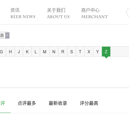
资讯
关于我们
商户中心
BEER NEWS
ABOUT US
MERCHANT
酒
业动态

热点趣闻
精酿活动
业新闻
今日热点
一周活动
G
H
J
K
L
M
N
R
S
T
X
Y
Z
业故事
趣谈精酿
酒花儿福利
脑洞创意
酒吧活动
啤酒节
精酿赛事
点评
点评最多
最新收录
评分最高