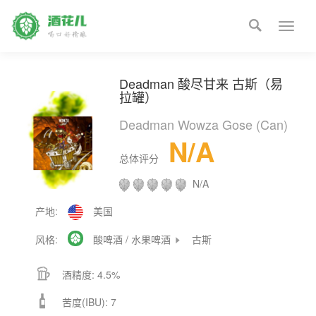

Toggle
naviga
Deadman 酸尽甘来 古斯（易
拉罐）
Deadman Wowza Gose (Can)
N/A
总体评分
N/A
产地:
美国
风格:

酸啤酒 / 水果啤酒
古斯


酒精度: 4.5%

苦度(IBU): 7