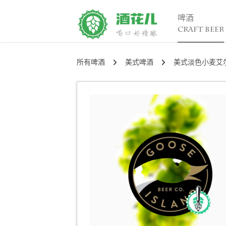
啤酒
CRAFT BEER
所有啤酒
美式啤酒
美式淡色小麦艾
精酿百科
行


入门
行
进阶
行
发烧
考试认证