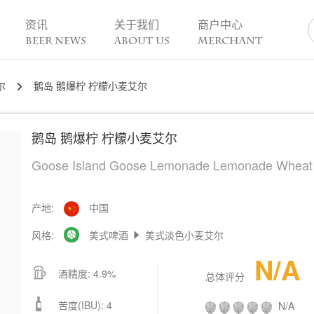
资讯
关于我们
商户中心
BEER NEWS
ABOUT US
MERCHANT
尔
鹅岛 鹅爆柠 柠檬小麦艾尔
业动态
热点趣闻
精酿活动

业新闻
今日热点
一周活动
鹅岛 鹅爆柠 柠檬小麦艾尔
业故事
趣谈精酿
酒花儿福利
脑洞创意
酒吧活动
Goose Island Goose Lemonade Lemonade Wheat
啤酒节
精酿赛事
产地:
中国
风格:
美式啤酒
美式淡色小麦艾尔


N/A

酒精度: 4.9%
总体评分

苦度(IBU): 4
N/A