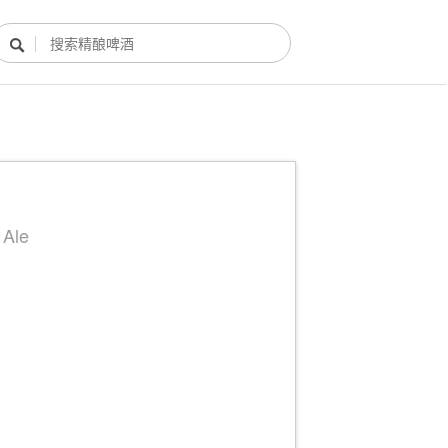

酿酒部落
酿酒知识
酿酒活动
酿酒故事
 Ale