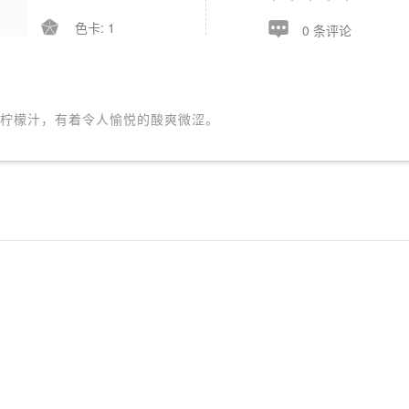


色卡: 1
0 条评论
柠檬汁，有着令人愉悦的酸爽微涩。