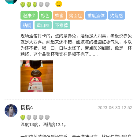
泡沫少
棕色
蜂蜜
烤面包
重度酒体
灼烧感
粘稠
重口味
不推荐
现场酒馆打卡的，点的是赤兔，酒标是大四喜，老板说赤兔
就是大四喜。闻起来还不错，甜腻腻的桂圆红枣气息，本以
为还不错，喝一口，口味太怪了，带点酸的甜腻，像是一杯
糖浆，这个品鉴杯我实在是喝不完了。。。
扬扬c
2023-06-30 12:52
温度13度，酒精度12.1。
一股中药苦和强烈酒精感，毫无滋味可言，比同仁堂玛咖乌