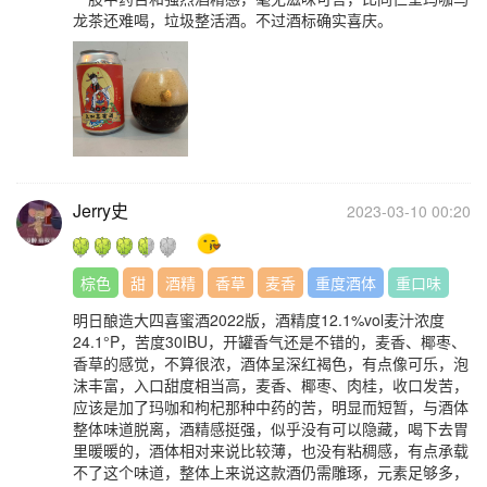
龙茶还难喝，垃圾整活酒。不过酒标确实喜庆。
Jerry史
2023-03-10 00:20
棕色
甜
酒精
香草
麦香
重度酒体
重口味
明日酿造大四喜蜜酒2022版，酒精度12.1%vol麦汁浓度
24.1°P，苦度30IBU，开罐香气还是不错的，麦香、椰枣、
香草的感觉，不算很浓，酒体呈深红褐色，有点像可乐，泡
沫丰富，入口甜度相当高，麦香、椰枣、肉桂，收口发苦，
应该是加了玛咖和枸杞那种中药的苦，明显而短暂，与酒体
整体味道脱离，酒精感挺强，似乎没有可以隐藏，喝下去胃
里暖暖的，酒体相对来说比较薄，也没有粘稠感，有点承载
不了这个味道，整体上来说这款酒仍需雕琢，元素足够多，