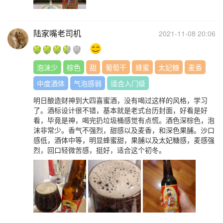
陆家嘴老司机
2021-11-08 20:06
泡沫少
棕色
甜
葡萄干
蜂蜜
太妃糖
麦香
中度酒体
气泡感弱
适合入门级
明日酿造财神到大四喜蜜酒，没有喝过这样的风格，学习
了。酒标设计很不错，基本就是老式台历封面，好看是好
看，毕竟是神，喝完扔垃圾桶感觉有点慌。酒色深棕色，泡
沫非常少。香气不强烈，甜感以及麦香，和深色果脯。沙口
感低，酒体中等，明显蜂蜜甜，果脯以及太妃糖感，麦感强
烈，回口轻微苦感，挺好，适合这个初冬。