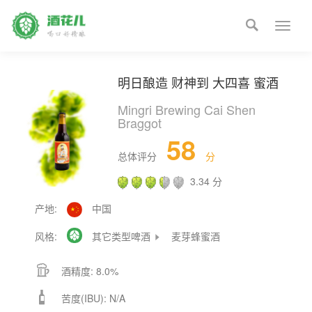

Toggle
naviga
明日酿造 财神到 大四喜 蜜酒
Mingri Brewing Cai Shen
Braggot
58
总体评分
分
3.34 分
产地:
中国
风格:

其它类型啤酒
麦芽蜂蜜酒


酒精度: 8.0%

苦度(IBU): N/A