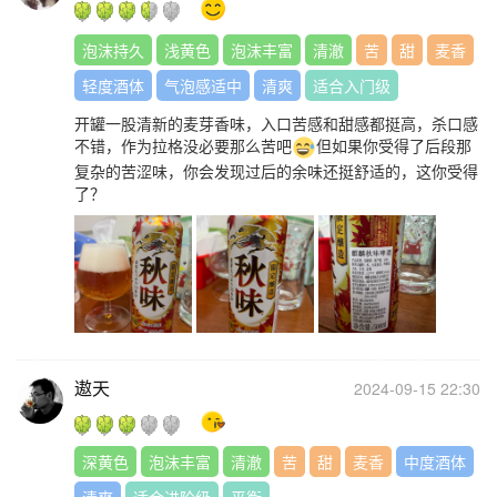
泡沫持久
浅黄色
泡沫丰富
清澈
苦
甜
麦香
轻度酒体
气泡感适中
清爽
适合入门级
开罐一股清新的麦芽香味，入口苦感和甜感都挺高，杀口感
不错，作为拉格没必要那么苦吧
但如果你受得了后段那
复杂的苦涩味，你会发现过后的余味还挺舒适的，这你受得
了？
遨天
2024-09-15 22:30
深黄色
泡沫丰富
清澈
苦
甜
麦香
中度酒体