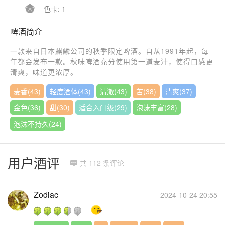

色卡: 1
啤酒简介
一款来自日本麒麟公司的秋季限定啤酒。自从1991年起，每
年都会发布一款。秋味啤酒充分使用第一道麦汁，使得口感更
清爽，味道更浓厚。
麦香(43)
轻度酒体(43)
清澈(43)
苦(38)
清爽(37)
金色(36)
甜(30)
适合入门级(29)
泡沫丰富(28)
泡沫不持久(24)
用户酒评
共 112 条评论

Zodiac
2024-10-24 20:55