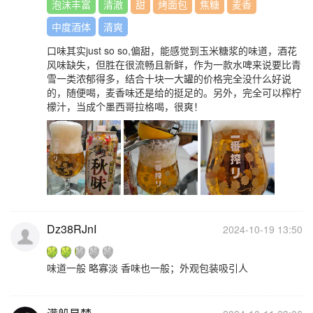
泡沫丰富
清澈
甜
烤面包
焦糖
麦香
中度酒体
清爽
口味其实just so so,偏甜，能感觉到玉米糖浆的味道，酒花
风味缺失，但胜在很流畅且新鲜，作为一款水啤来说要比青
雪一类浓郁得多，结合十块一大罐的价格完全没什么好说
的，随便喝，麦香味还是给的挺足的。另外，完全可以榨柠
檬汁，当成个墨西哥拉格喝，很爽！
Dz38RJnI
2024-10-19 13:50
味道一般 略寡淡 香味也一般；外观包装吸引人