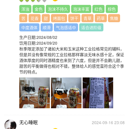
浑浊
金色
泡沫不持久
泡沫丰富
红色
棕色
苦
花香
甜
烤面包
饼干
青草
药草
焦糖
中度酒体
顺滑
气泡感适中
适合进阶级
生产日期:2024/08/02
饮用日期:2024/09/20
秋季限定添加了诸如大米和玉米这种工业拉格常见的辅料，
但是并没有像常规的工业拉格那样寡淡无味水感十足，保证
酒体厚度的同时酒精度也来到了六度，但是并不会齁儿甜，
甜苦的平衡做得也相对不错，整体给人的感觉蛮符合这个季
节的特点。
无心睡眠
2024-09-16 23:08