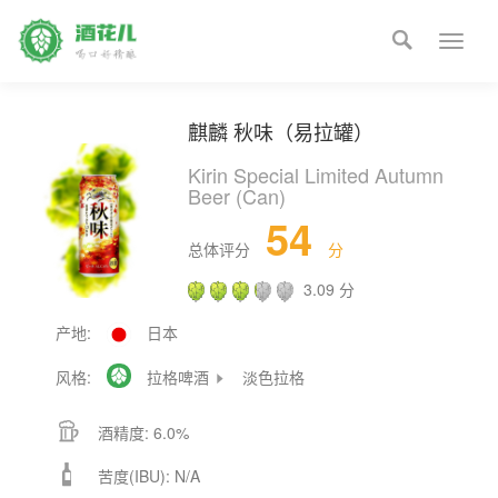

Toggle
naviga
麒麟 秋味（易拉罐）
Kirin Special Limited Autumn
Beer (Can)
54
总体评分
分
3.09 分
产地:
日本
风格:

拉格啤酒
淡色拉格


酒精度: 6.0%

苦度(IBU): N/A