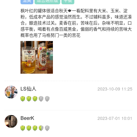
清爽
适合进阶级
平衡
枫叶红的罐体很适合秋天🍁一看配料里有大米、玉米、淀
粉，低成本产品的感觉油然而生。不过辅料虽多，味道还凑
合，酿造技术过关。麦香在前，苦味在后，杂味不明显，口
感平衡，喝着有点像百威黑金，偏弱的香气和持续的苦味大
概率也用了马格努门一类的苦花
LS仙人
2023-10-09 11:25
BeerK
2023-07-01 10:01