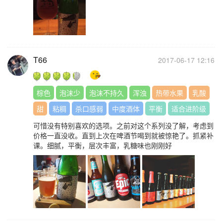
T66
2017-06-17 12:16
棕色
泡沫少
泡沫不持久
浑浊
热带水果
乳酸
甜
粘稠
杀口感弱
中度酒体
平衡
适合进阶级
可惜没有特别喜欢的选项。之前对这个系列没了解，考虑到
价格一直没收。直到上次在啤酒节喝到就被惊艳了。抓紧补
课。细腻，平衡，层次丰富，乳糖味也刚刚好