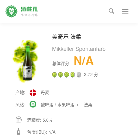

Toggle
naviga
美奇乐 法柔
Mikkeller Spontanfaro
N/A
总体评分
3.72 分
产地:
丹麦
风格:

酸啤酒 / 水果啤酒
法柔


酒精度: 5.0%

苦度(IBU): N/A