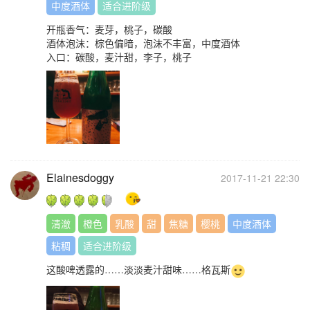
中度酒体
适合进阶级
开瓶香气：麦芽，桃子，碳酸
酒体泡沫：棕色偏暗，泡沫不丰富，中度酒体
入口：碳酸，麦汁甜，李子，桃子
Elainesdoggy
2017-11-21 22:30
清澈
橙色
乳酸
甜
焦糖
樱桃
中度酒体
粘稠
适合进阶级
这酸啤透露的……淡淡麦汁甜味……格瓦斯