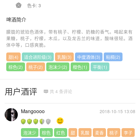

色卡: 3
啤酒简介
朦胧的琥珀色酒体，带有桃子、柠檬、奶糖的香气。喝起来有
果糖，桃子，柠檬，木瓜，以及龙舌兰的味道，酸味很轻。酒
体中等，口感爽脆。
甜(4)
适合进阶级(3)
乳酸(3)
中度酒体(3)
粘稠(2)
棕色(2)
桃子(2)
泡沫少(2)
橙色(1)
平衡(1)
用户酒评
共 4 条评论

Mangoooo
2018-10-15 13:08
泡沫少
棕色
红色
甜
乳酸
麦香
桃子
李子