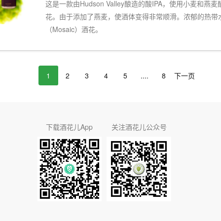
这是一款由Hudson Valley酿造的酸IPA，使用小麦
花。由于添加了燕麦，使酒体变得非常顺滑。浓郁的热带水果
（Mosaic）酒花。
1
2
3
4
5
....
8
下一页
下载酒花儿App
关注酒花儿公众号