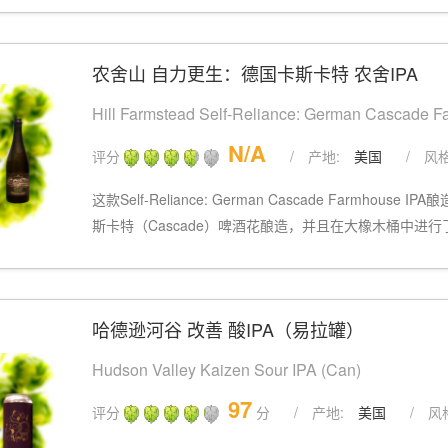
农舍山 自力更生：德国卡斯卡特 农舍IPA
Hill Farmstead Self-Reliance: German Cascade 
N/A
评分
/
产地:
美国
/
风格
这款Self-Reliance: German Cascade Farmhou
斯卡特（Cascade）啤酒花酿造，并且在大橡木桶中进行
哈德逊河谷 改善 酸IPA（易拉罐）
Hudson Valley Kaizen Sour IPA (Can)
97
评分
分
/
产地:
美国
/
风