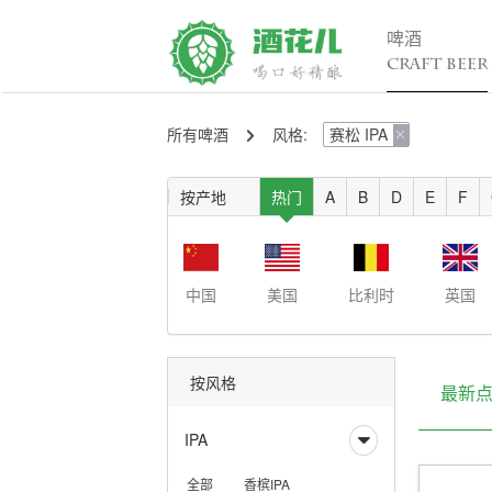
啤酒
CRAFT BEER
所有啤酒
风格:
赛松 IPA
精酿百科

行

入门
行
按产地
热门
A
B
D
E
F
进阶
行
发烧
考试认证
中国
美国
比利时
英国
按风格
最新
IPA

全部
香槟IPA