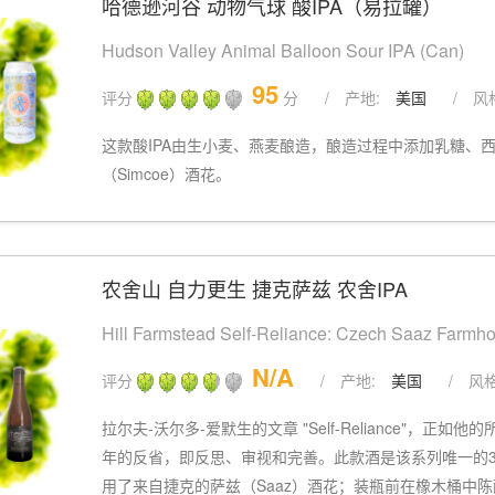
哈德逊河谷 动物气球 酸IPA（易拉罐）
Hudson Valley Animal Balloon Sour IPA (Can)
95
评分
分
/
产地:
美国
/
风
这款酸IPA由生小麦、燕麦酿造，酿造过程中添加乳糖、
（Simcoe）酒花。
农舍山 自力更生 捷克萨兹 农舍IPA
Hill Farmstead Self-Reliance: Czech Saaz Farmh
N/A
评分
/
产地:
美国
/
风格
拉尔夫-沃尔多-爱默生的文章 "Self-Reliance"，
年的反省，即反思、审视和完善。此款酒是该系列唯一的37
用了来自捷克的萨兹（Saaz）酒花；装瓶前在橡木桶中