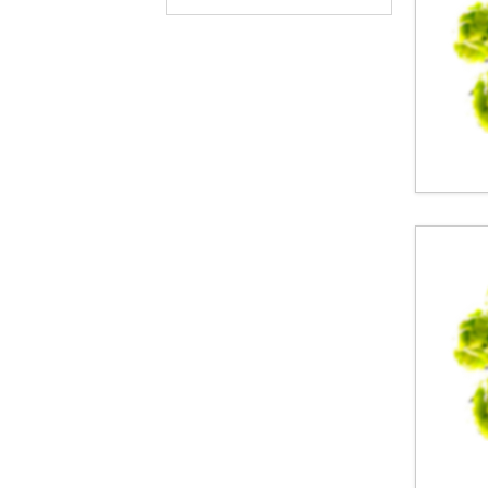
无酒精啤酒
麦芽酒
三月——十月啤酒
大麦酒 - 其他
蜂蜜酒
蜂蜜啤酒
麦芽蜂蜜酒
淡色艾尔
黑麦艾尔
南瓜艾尔
季节啤酒
芬兰节日啤酒
特殊发酵糖啤酒
特殊谷物啤酒
混合风格啤酒
烟熏啤酒
实验啤酒
其它类型