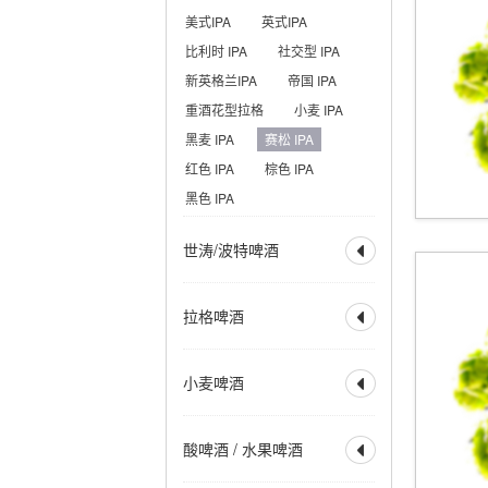
美式IPA
英式IPA
比利时 IPA
社交型 IPA
新英格兰IPA
帝国 IPA
重酒花型拉格
小麦 IPA
黑麦 IPA
赛松 IPA
红色 IPA
棕色 IPA
黑色 IPA
世涛/波特啤酒

全部
波特
帝国波特
拉格啤酒

世涛
帝国世涛
美式波特
英式波特
全部
烈性拉格
小麦啤酒
美式世涛
牛奶世涛

美式淡拉格
淡色拉格
燕麦世涛
波罗的海波特
清亮型拉格
琥珀拉格
全部
小麦啤酒
烟熏波特
爱尔兰世涛
酸啤酒 / 水果啤酒
深色拉格
优质拉格

小麦酒
德式小麦啤酒
热带型世涛
皮尔森
清亮型博克
德式深色小麦