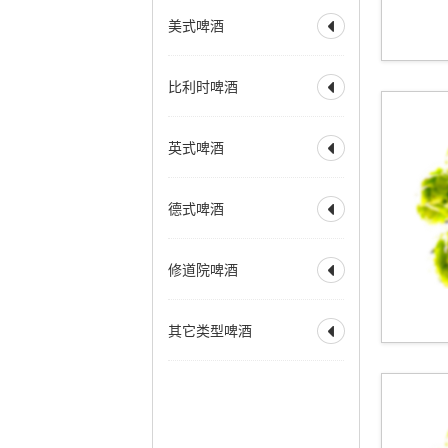
全部
水果啤酒
深色博克
双博克
美式啤酒
比利时小麦啤酒

兰比克
水果兰比克
冰馏博克啤酒
小麦博克
酸啤酒
柏林酸小麦啤酒
全部
美式淡色艾尔
波西米亚拉格
比利时啤酒
古斯
法柔
贵兹

美式淡色小麦艾尔
维也纳拉格
野菌艾尔
美式金色艾尔
全部
比利时淡色艾尔
法兰德斯红艾尔
英式啤酒
美式琥珀艾尔

比利时金色艾尔
法兰德斯棕色艾尔
美式棕色艾尔
比利时金色烈性艾尔
全部
淡味艾尔
苦啤
美式烈性艾尔
德式啤酒
比利时深色艾尔

英式特殊苦啤酒
美式大麦酒
奶油艾尔
比利时深色烈性艾尔
英式淡色艾尔
全部
德式烟熏酸小麦
加州蒸汽啤酒
赛松
法式窖藏啤酒
修道院啤酒
英式棕色艾尔

德式皮尔森
香槟啤酒
英式烈性艾尔
德式黑色啤酒
全部
修道院风格双料
英式大麦酒
苏格兰艾尔
其它类型啤酒
德式窖藏啤酒
科隆啤酒

修道院风格三料
苏格兰烈性艾尔
德式老啤酒
修道院风格四料
全部
霍恩燕麦啤酒
爱尔兰红色艾尔
老艾尔
德式烟熏啤酒
苹果酒
拉德勒
澳洲起泡艾尔
慕尼黑淡色啤酒
增味啤酒
低酒精啤酒
慕尼黑深色啤酒