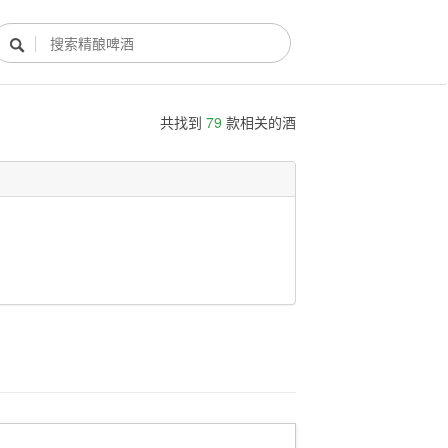

共找到
79
款相关的酒
酿酒部落
酿酒知识
酿酒活动
酿酒故事