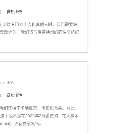
:
赛松 IPA
定法律专门去非人化其他人时，我们需要站
的爱酿造的。我们将与佛蒙特州的同性恋组织
use IPA
:
赛松 IPA
e "激励并迫使我们坚持不懈地反思、审视和完善。为此，
PA。这个版本是在2020年2月酿造的，在大橡木
nial）酒花独家发售。