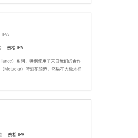
 IPA
:
赛松 IPA
f-Reliance）系列，特别使用了来自我们的合作
伊卡（Motueka）啤酒花酿造，然后在大橡木桶
格:
赛松 IPA