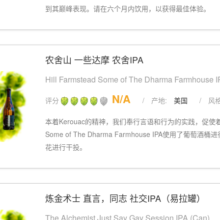
到其巅峰表现。请在六个月内饮用，以获得最佳体验。
农舍山 一些达摩 农舍IPA
Hill Farmstead Some of The Dharma Farmhouse I
N/A
评分
/
产地:
美国
/
风格
本着Kerouac的精神，我们奉行言语和行为的实践，促
Some of The Dharma Farmhouse IPA使用了
花进行干投。
炼金术士 直言，同志 社交IPA（易拉罐）
The Alchemist Just Say Gay Session IPA (Can)