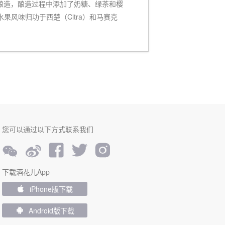
和燕麦酿造，酿造过程中添加了奶糖、绿茶和樱
风味归功于西楚（Citra）和马赛克
您可以通过以下方式联系我们





下载酒花儿App
iPhone版下载

Android版下载
