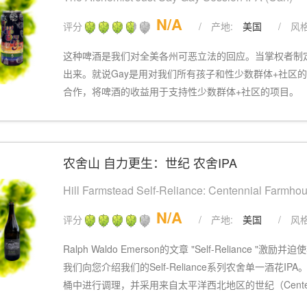
N/A
评分
/
产地:
美国
/
风格
这种啤酒是我们对全美各州可恶立法的回应。当掌权者制
出来。就说Gay是用对我们所有孩子和性少数群体+社区
合作，将啤酒的收益用于支持性少数群体+社区的项目。
农舍山 自力更生：世纪 农舍IPA
Hill Farmstead Self-Reliance: Centennial Farmho
N/A
评分
/
产地:
美国
/
风格
Ralph Waldo Emerson的文章 "Self-Relianc
我们向您介绍我们的Self-Reliance系列农舍单一酒花I
桶中进行调理，并采用来自太平洋西北地区的世纪（Centen