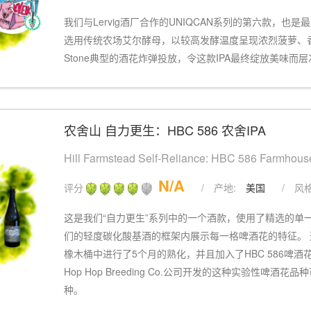
我们与Lervig酒厂合作的UNIQCAN系列的第六款，也
选用传统农场艾尔酵母，以较高发酵温度呈现浓烈菠萝、
Stone典型的酒花炸弹投放，令这款IPA最终绽放美味而
农舍山 自力更生：HBC 586 农舍IPA
Hill Farmstead Self-Reliance: HBC 586 Farmhous
N/A
评分
/
产地:
美国
/
风格
这是我们“自力更生”系列中的一个酒款，使用了精选的单
们的轻度碳化酸基酒的框架内展示每一格啤酒花的特征。 这
橡木桶中进行了5个月的熟化，并且加入了HBC 586啤酒花
Hop Hop Breeding Co.公司开发的这种实验性啤
种。