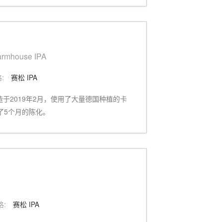
Farmhouse IPA
:
赛松 IPA
se IPA酿造于2019年2月，使用了大量德国种植的卡
了5个月的陈化。
格:
赛松 IPA