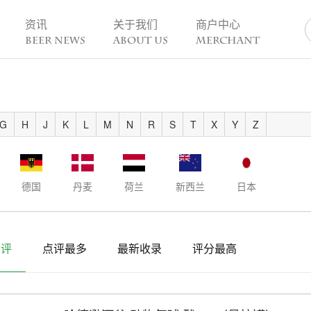
资讯
关于我们
商户中心
BEER NEWS
ABOUT US
MERCHANT
业动态
热点趣闻
精酿活动
业新闻
今日热点
一周活动
G
H
J
K
L
M
N
R
S
T
X
Y
Z
业故事
趣谈精酿
酒花儿福利
脑洞创意
酒吧活动
啤酒节
德国
丹麦
荷兰
新西兰
日本
精酿赛事
点评
点评最多
最新收录
评分最高