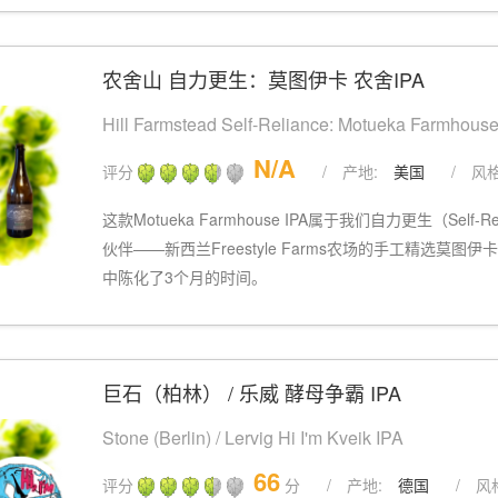
农舍山 自力更生：莫图伊卡 农舍IPA
Hill Farmstead Self-Reliance: Motueka Farmhouse
N/A
评分
/
产地:
美国
/
风格
这款Motueka Farmhouse IPA属于我们自力更生（Sel
伙伴——新西兰Freestyle Farms农场的手工精选莫图
中陈化了3个月的时间。
巨石（柏林） / 乐威 酵母争霸 IPA
Stone (Berlin) / Lervig Hi I'm Kveik IPA
66
评分
分
/
产地:
德国
/
风