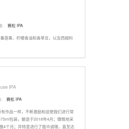
格:
赛松 IPA
西番莲果、柠檬香油和香草豆，以及西姆科
ouse IPA
:
赛松 IPA
正如他的所有作品一样，不断激励和迫使我们进行常
5ml包装，酿造于2018年4月；慷慨地采
陈酿4个月；并特意进行了瓶中调理，直至达