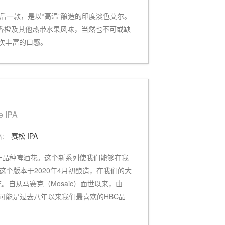
是最后一款，是以“高温”酿造的印度淡色艾尔。
香橙及其他热带水果风味，当然也不可或缺
层次丰富的口感。
e IPA
:
赛松 IPA
一品种啤酒花。这个新系列使我们能够在我
个版本于2020年4月初酿造，在我们的大
。自从马赛克（Mosaic）面世以来，由
酒花品种可能是过去八年以来我们最喜欢的HBC品