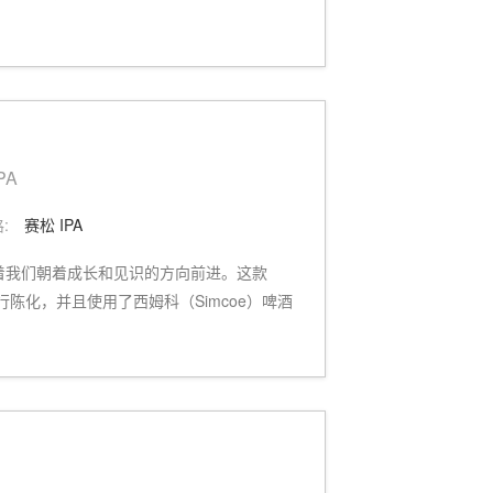
PA
:
赛松 IPA
使着我们朝着成长和见识的方向前进。这款
葡萄酒桶进行陈化，并且使用了西姆科（Simcoe）啤酒