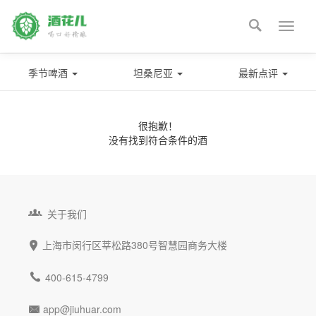

Toggle
naviga
季节啤酒
坦桑尼亚
最新点评
很抱歉！
没有找到符合条件的酒

关于我们
上海市闵行区莘松路380号智慧园商务大楼


400-615-4799
app@jiuhuar.com
