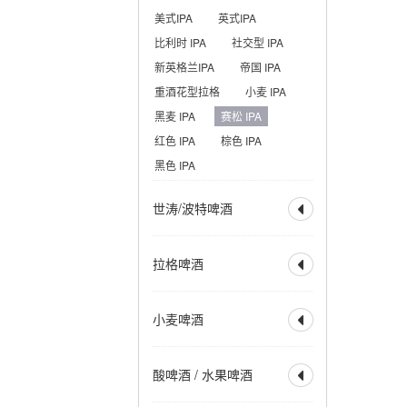
美式IPA
英式IPA
比利时 IPA
社交型 IPA
新英格兰IPA
帝国 IPA
重酒花型拉格
小麦 IPA
黑麦 IPA
赛松 IPA
红色 IPA
棕色 IPA
黑色 IPA
世涛/波特啤酒

全部
波特
帝国波特
拉格啤酒

世涛
帝国世涛
美式波特
英式波特
全部
烈性拉格
小麦啤酒
美式世涛
牛奶世涛

美式淡拉格
淡色拉格
燕麦世涛
波罗的海波特
清亮型拉格
琥珀拉格
全部
小麦啤酒
烟熏波特
爱尔兰世涛
酸啤酒 / 水果啤酒
深色拉格
优质拉格

小麦酒
德式小麦啤酒
热带型世涛
皮尔森
清亮型博克
德式深色小麦