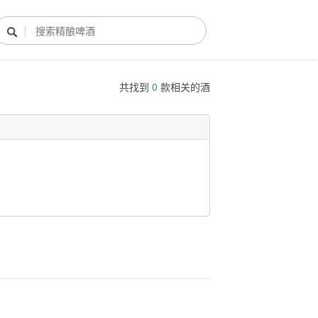

共找到
0
款相关的酒
酿酒部落
酿酒知识
酿酒活动
酿酒故事