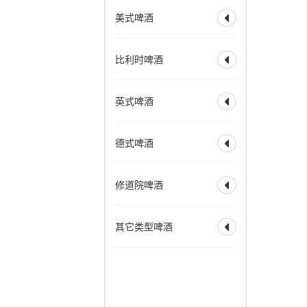
全部
水果啤酒
深色博克
双博克
美式啤酒
比利时小麦啤酒

兰比克
水果兰比克
冰馏博克啤酒
小麦博克
酸啤酒
柏林酸小麦啤酒
全部
美式淡色艾尔
波西米亚拉格
比利时啤酒
古斯
法柔
贵兹

美式淡色小麦艾尔
维也纳拉格
野菌艾尔
美式金色艾尔
全部
比利时淡色艾尔
法兰德斯红艾尔
英式啤酒
美式琥珀艾尔

比利时金色艾尔
法兰德斯棕色艾尔
美式棕色艾尔
比利时金色烈性艾尔
全部
淡味艾尔
苦啤
美式烈性艾尔
德式啤酒
比利时深色艾尔

英式特殊苦啤酒
美式大麦酒
奶油艾尔
比利时深色烈性艾尔
英式淡色艾尔
全部
德式烟熏酸小麦
加州蒸汽啤酒
赛松
法式窖藏啤酒
修道院啤酒
英式棕色艾尔

德式皮尔森
香槟啤酒
英式烈性艾尔
德式黑色啤酒
全部
修道院风格双料
英式大麦酒
苏格兰艾尔
其它类型啤酒
德式窖藏啤酒
科隆啤酒

修道院风格三料
苏格兰烈性艾尔
德式老啤酒
修道院风格四料
全部
霍恩燕麦啤酒
爱尔兰红色艾尔
老艾尔
德式烟熏啤酒
苹果酒
拉德勒
澳洲起泡艾尔
慕尼黑淡色啤酒
增味啤酒
低酒精啤酒
慕尼黑深色啤酒