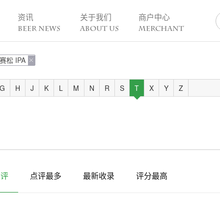
资讯
关于我们
商户中心
BEER NEWS
ABOUT US
MERCHANT
赛松 IPA
业动态

热点趣闻
精酿活动
业新闻
今日热点
一周活动
G
H
J
K
L
M
N
R
S
T
X
Y
Z
业故事
趣谈精酿
酒花儿福利
脑洞创意
酒吧活动
啤酒节
精酿赛事
点评
点评最多
最新收录
评分最高