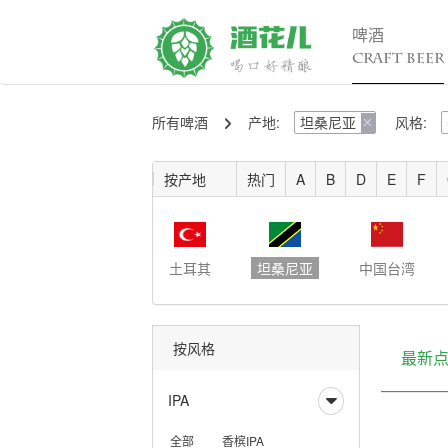
啤酒
CRAFT BEER
所有啤酒
产地:
坦桑尼亚
风格:
精酿百科

行

入门
行
按产地
热门
A
B
D
E
F
进阶
行
发烧
考试认证
土耳其
坦桑尼亚
中国台湾
按风格
最新
IPA

全部
香槟IPA