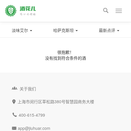

Toggle
naviga
淡味艾尔
哈萨克斯坦
最新点评
很抱歉！
没有找到符合条件的酒

关于我们
上海市闵行区莘松路380号智慧园商务大楼


400-615-4799
app@jiuhuar.com
