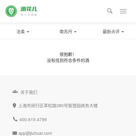

Toggle
naviga
法柔
南苏丹
最新点评
很抱歉！
没有找到符合条件的酒

关于我们
上海市闵行区莘松路380号智慧园商务大楼


400-615-4799
app@jiuhuar.com
