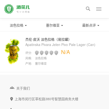

Toggle
naviga
淡色拉格
塞尔维亚
最新点评
杰伦·皮沃 淡色拉格（易拉罐）
Apatinska Pivara Jelen Pivo Pale Lager (Can)
N/A
评分:
风格:
淡色拉格
产地:
塞尔维亚

关于我们
上海市闵行区莘松路380号智慧园商务大楼
