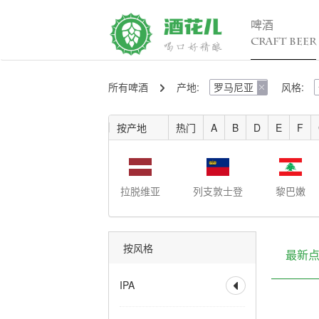
啤酒
CRAFT BEER
所有啤酒
产地:
罗马尼亚
风格:
精酿百科

行

入门
行
按产地
热门
A
B
D
E
F
进阶
行
发烧
考试认证
拉脱维亚
列支敦士登
黎巴嫩
按风格
最新
IPA

全部
香槟IPA