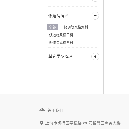
美式大麦酒
奶油艾尔
比利时深色烈性艾尔
英式淡色艾尔
全部
德式烟熏酸小麦
加州蒸汽啤酒
赛松
法式窖藏啤酒
修道院啤酒
英式棕色艾尔

德式皮尔森
香槟啤酒
英式烈性艾尔
德式黑色啤酒
全部
修道院风格双料
英式大麦酒
苏格兰艾尔
德式窖藏啤酒
科隆啤酒
修道院风格三料
苏格兰烈性艾尔
德式老啤酒
修道院风格四料
爱尔兰红色艾尔
老艾尔
德式烟熏啤酒
澳洲起泡艾尔
其它类型啤酒
慕尼黑淡色啤酒

慕尼黑深色啤酒
全部
霍恩燕麦啤酒
三月——十月啤酒
苹果酒
拉德勒
增味啤酒
低酒精啤酒
无酒精啤酒
麦芽酒
大麦酒 - 其他
蜂蜜酒
蜂蜜啤酒
麦芽蜂蜜酒

关于我们
淡色艾尔
黑麦艾尔
上海市闵行区莘松路380号智慧园商务大楼
南瓜艾尔
季节啤酒
