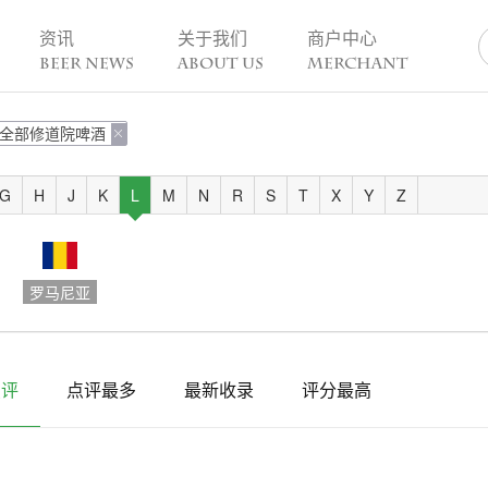
资讯
关于我们
商户中心
BEER NEWS
ABOUT US
MERCHANT
全部修道院啤酒
业动态

热点趣闻
精酿活动
业新闻
今日热点
一周活动
G
H
J
K
L
M
N
R
S
T
X
Y
Z
业故事
趣谈精酿
酒花儿福利
脑洞创意
酒吧活动
啤酒节
罗马尼亚
精酿赛事
点评
点评最多
最新收录
评分最高