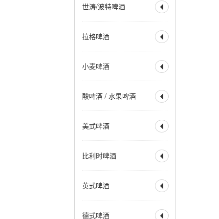
世涛/波特啤酒

美式IPA
英式IPA
比利时 IPA
社交型 IPA
全部
波特
帝国波特
拉格啤酒
新英格兰IPA
帝国 IPA

世涛
帝国世涛
重酒花型拉格
小麦 IPA
美式波特
英式波特
全部
烈性拉格
黑麦 IPA
赛松 IPA
小麦啤酒
美式世涛
牛奶世涛

美式淡拉格
淡色拉格
红色 IPA
棕色 IPA
燕麦世涛
波罗的海波特
清亮型拉格
琥珀拉格
全部
小麦啤酒
黑色 IPA
烟熏波特
爱尔兰世涛
酸啤酒 / 水果啤酒
深色拉格
优质拉格

小麦酒
德式小麦啤酒
热带型世涛
皮尔森
清亮型博克
德式深色小麦
全部
水果啤酒
深色博克
双博克
美式啤酒
比利时小麦啤酒

兰比克
水果兰比克
冰馏博克啤酒
小麦博克
酸啤酒
柏林酸小麦啤酒
全部
美式淡色艾尔
波西米亚拉格
比利时啤酒
古斯
法柔
贵兹

美式淡色小麦艾尔
维也纳拉格
野菌艾尔
美式金色艾尔
全部
比利时淡色艾尔
法兰德斯红艾尔
英式啤酒
美式琥珀艾尔

比利时金色艾尔
法兰德斯棕色艾尔
美式棕色艾尔
比利时金色烈性艾尔
全部
淡味艾尔
苦啤
美式烈性艾尔
德式啤酒
比利时深色艾尔

英式特殊苦啤酒