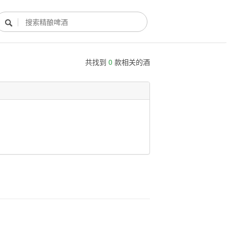

共找到
0
款相关的酒
酿酒部落
酿酒知识
酿酒活动
酿酒故事