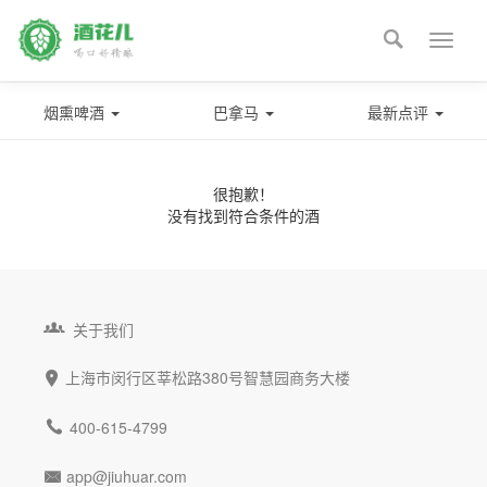

Toggle
naviga
烟熏啤酒
巴拿马
最新点评
很抱歉！
没有找到符合条件的酒

关于我们
上海市闵行区莘松路380号智慧园商务大楼


400-615-4799
app@jiuhuar.com
