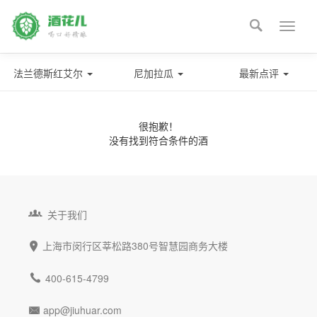

Toggle
naviga
法兰德斯红艾尔
尼加拉瓜
最新点评
很抱歉！
没有找到符合条件的酒

关于我们
上海市闵行区莘松路380号智慧园商务大楼


400-615-4799
app@jiuhuar.com
