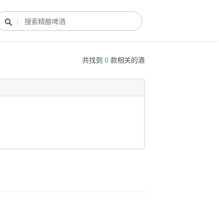

共找到
0
款相关的酒
酿酒部落
酿酒知识
酿酒活动
酿酒故事