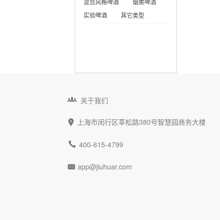
混合风格啤酒
烟熏啤酒
实验啤酒
其它类型

关于我们
上海市闵行区莘松路380号智慧园商务大楼


400-615-4799
app@jiuhuar.com
