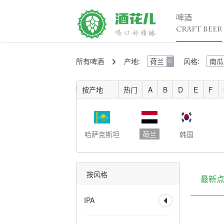
啤酒
CRAFT BEER
所有啤酒
产地:
荷兰
风格:
南瓜
精酿百科

行

入门
行
按产地
热门
A
B
D
E
F
进阶
行
发烧
考试认证
哈萨克斯坦
荷兰
韩国
按风格
最新
IPA

全部
香槟IPA