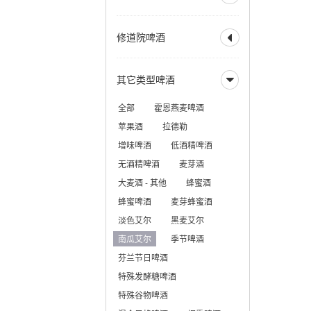
美式大麦酒
奶油艾尔
比利时深色烈性艾尔
英式淡色艾尔
全部
德式烟熏酸小麦
加州蒸汽啤酒
赛松
法式窖藏啤酒
修道院啤酒
英式棕色艾尔

德式皮尔森
香槟啤酒
英式烈性艾尔
德式黑色啤酒
全部
修道院风格双料
英式大麦酒
苏格兰艾尔
其它类型啤酒
德式窖藏啤酒
科隆啤酒

修道院风格三料
苏格兰烈性艾尔
德式老啤酒
修道院风格四料
全部
霍恩燕麦啤酒
爱尔兰红色艾尔
老艾尔
德式烟熏啤酒
苹果酒
拉德勒
澳洲起泡艾尔
慕尼黑淡色啤酒
增味啤酒
低酒精啤酒
慕尼黑深色啤酒
无酒精啤酒
麦芽酒
三月——十月啤酒
大麦酒 - 其他
蜂蜜酒
蜂蜜啤酒
麦芽蜂蜜酒
淡色艾尔
黑麦艾尔
南瓜艾尔
季节啤酒
芬兰节日啤酒
特殊发酵糖啤酒
特殊谷物啤酒