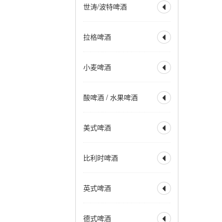
世涛/波特啤酒

美式IPA
英式IPA
比利时 IPA
社交型 IPA
全部
波特
帝国波特
拉格啤酒
新英格兰IPA
帝国 IPA

世涛
帝国世涛
重酒花型拉格
小麦 IPA
美式波特
英式波特
全部
烈性拉格
黑麦 IPA
赛松 IPA
小麦啤酒
美式世涛
牛奶世涛

美式淡拉格
淡色拉格
红色 IPA
棕色 IPA
燕麦世涛
波罗的海波特
清亮型拉格
琥珀拉格
全部
小麦啤酒
黑色 IPA
烟熏波特
爱尔兰世涛
酸啤酒 / 水果啤酒
深色拉格
优质拉格

小麦酒
德式小麦啤酒
热带型世涛
皮尔森
清亮型博克
德式深色小麦
全部
水果啤酒
深色博克
双博克
美式啤酒
比利时小麦啤酒

兰比克
水果兰比克
冰馏博克啤酒
小麦博克
酸啤酒
柏林酸小麦啤酒
全部
美式淡色艾尔
波西米亚拉格
比利时啤酒
古斯
法柔
贵兹

美式淡色小麦艾尔
维也纳拉格
野菌艾尔
美式金色艾尔
全部
比利时淡色艾尔
法兰德斯红艾尔
英式啤酒
美式琥珀艾尔

比利时金色艾尔
法兰德斯棕色艾尔
美式棕色艾尔
比利时金色烈性艾尔
全部
淡味艾尔
苦啤
美式烈性艾尔
德式啤酒
比利时深色艾尔

英式特殊苦啤酒