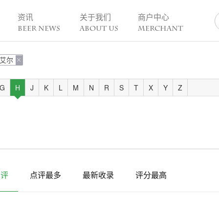
资讯
关于我们
商户中心
BEER NEWS
ABOUT US
MERCHANT
艾尔
业动态

热点趣闻
精酿活动
业新闻
今日热点
一周活动
G
H
J
K
L
M
N
R
S
T
X
Y
Z
业故事
趣谈精酿
酒花儿福利
脑洞创意
酒吧活动
啤酒节
精酿赛事
点评
点评最多
最新收录
评分最高