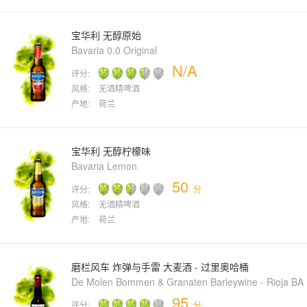
宝华利 无醇原始
Bavaria 0.0 Original
N/A
评分:
风格:
无酒精啤酒
产地:
荷兰
宝华利 无醇柠檬味
Bavaria Lemon
50
评分:
分
风格:
无酒精啤酒
产地:
荷兰
磨栏风车 炸弹与手雷 大麦酒 - 过里奥哈桶
De Molen Bommen & Granaten Barleywine - Rioja BA
95
评分:
分