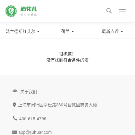

Toggle
naviga
法兰德斯红艾尔
荷兰
最新点评
很抱歉！
没有找到符合条件的酒

关于我们
上海市闵行区莘松路380号智慧园商务大楼


400-615-4799
app@jiuhuar.com
