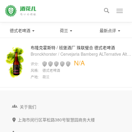

Toggle
naviga
德式老啤酒
荷兰
最新点评
布隆克霍斯特 / 班堡酒厂 珠联璧合 德式老啤酒
Bronckhorster / Cervejaria Bamberg ALTernative Altbier
N/A
评分:
风格:
德式老啤酒
产地:
荷兰

关于我们
上海市闵行区莘松路380号智慧园商务大楼
