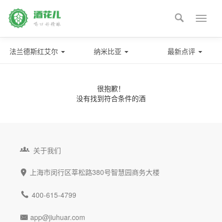

Toggle
naviga
法兰德斯红艾尔
纳米比亚
最新点评
很抱歉！
没有找到符合条件的酒

关于我们
上海市闵行区莘松路380号智慧园商务大楼


400-615-4799
app@jiuhuar.com
