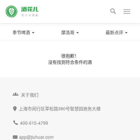

Toggle
naviga
季节啤酒
摩洛哥
最新点评
很抱歉！
没有找到符合条件的酒

关于我们
上海市闵行区莘松路380号智慧园商务大楼


400-615-4799
app@jiuhuar.com
