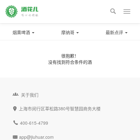

Toggle
naviga
烟熏啤酒
摩纳哥
最新点评
很抱歉！
没有找到符合条件的酒

关于我们
上海市闵行区莘松路380号智慧园商务大楼


400-615-4799
app@jiuhuar.com
