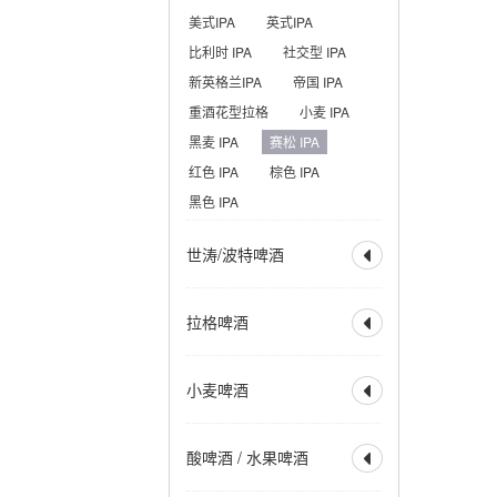
美式IPA
英式IPA
比利时 IPA
社交型 IPA
新英格兰IPA
帝国 IPA
重酒花型拉格
小麦 IPA
黑麦 IPA
赛松 IPA
红色 IPA
棕色 IPA
黑色 IPA
世涛/波特啤酒

全部
波特
帝国波特
拉格啤酒

世涛
帝国世涛
美式波特
英式波特
全部
烈性拉格
小麦啤酒
美式世涛
牛奶世涛

美式淡拉格
淡色拉格
燕麦世涛
波罗的海波特
清亮型拉格
琥珀拉格
全部
小麦啤酒
烟熏波特
爱尔兰世涛
酸啤酒 / 水果啤酒
深色拉格
优质拉格

小麦酒
德式小麦啤酒
热带型世涛
皮尔森
清亮型博克
德式深色小麦