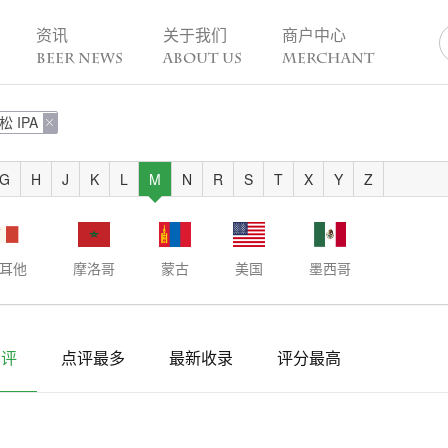
资讯
关于我们
商户中心
BEER NEWS
ABOUT US
MERCHANT
松 IPA
业动态

热点趣闻
精酿活动
业新闻
今日热点
一周活动
G
H
J
K
L
M
N
R
S
T
X
Y
Z
业故事
趣谈精酿
酒花儿福利
脑洞创意
酒吧活动
啤酒节
耳他
摩洛哥
蒙古
美国
墨西哥
精酿赛事
点评
点评最多
最新收录
评分最高