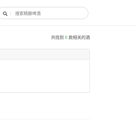

共找到
0
款相关的酒
酿酒部落
酿酒知识
酿酒活动
酿酒故事