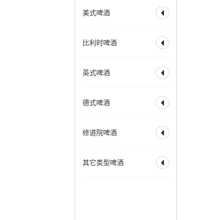
全部
水果啤酒
深色博克
双博克
美式啤酒
比利时小麦啤酒

兰比克
水果兰比克
冰馏博克啤酒
小麦博克
酸啤酒
柏林酸小麦啤酒
全部
美式淡色艾尔
波西米亚拉格
比利时啤酒
古斯
法柔
贵兹

美式淡色小麦艾尔
维也纳拉格
野菌艾尔
美式金色艾尔
全部
比利时淡色艾尔
法兰德斯红艾尔
英式啤酒
美式琥珀艾尔

比利时金色艾尔
法兰德斯棕色艾尔
美式棕色艾尔
比利时金色烈性艾尔
全部
淡味艾尔
苦啤
美式烈性艾尔
德式啤酒
比利时深色艾尔

英式特殊苦啤酒
美式大麦酒
奶油艾尔
比利时深色烈性艾尔
英式淡色艾尔
全部
德式烟熏酸小麦
加州蒸汽啤酒
赛松
法式窖藏啤酒
修道院啤酒
英式棕色艾尔

德式皮尔森
香槟啤酒
英式烈性艾尔
德式黑色啤酒
全部
修道院风格双料
英式大麦酒
苏格兰艾尔
其它类型啤酒
德式窖藏啤酒
科隆啤酒

修道院风格三料
苏格兰烈性艾尔
德式老啤酒
修道院风格四料
全部
霍恩燕麦啤酒
爱尔兰红色艾尔
老艾尔
德式烟熏啤酒
苹果酒
拉德勒
澳洲起泡艾尔
慕尼黑淡色啤酒
增味啤酒
低酒精啤酒
慕尼黑深色啤酒