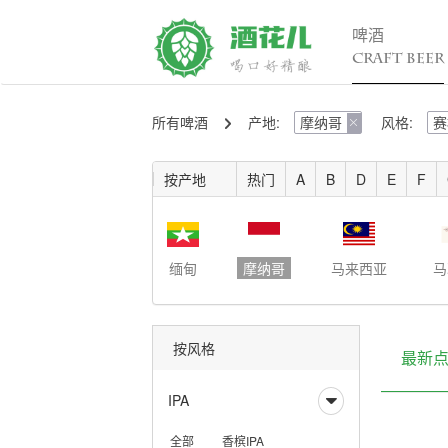
啤酒
CRAFT BEER
所有啤酒
产地:
摩纳哥
风格:
赛
精酿百科

行

入门
行
按产地
热门
A
B
D
E
F
进阶
行
发烧
考试认证
缅甸
摩纳哥
马来西亚
马
按风格
最新
IPA

全部
香槟IPA