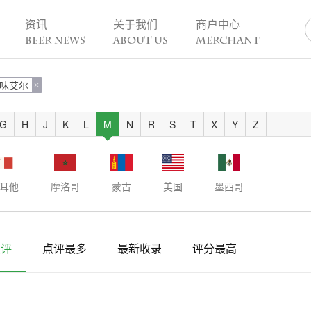
资讯
关于我们
商户中心
BEER NEWS
ABOUT US
MERCHANT
味艾尔
业动态

热点趣闻
精酿活动
业新闻
今日热点
一周活动
G
H
J
K
L
M
N
R
S
T
X
Y
Z
业故事
趣谈精酿
酒花儿福利
脑洞创意
酒吧活动
啤酒节
耳他
摩洛哥
蒙古
美国
墨西哥
精酿赛事
点评
点评最多
最新收录
评分最高