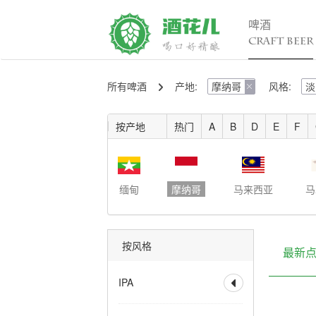
啤酒
CRAFT BEER
所有啤酒
产地:
摩纳哥
风格:
淡
精酿百科

行

入门
行
按产地
热门
A
B
D
E
F
进阶
行
发烧
考试认证
缅甸
摩纳哥
马来西亚
马
按风格
最新
IPA

全部
香槟IPA