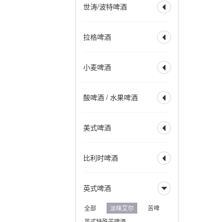
世涛/波特啤酒

美式IPA
英式IPA
比利时 IPA
社交型 IPA
全部
波特
帝国波特
拉格啤酒
新英格兰IPA
帝国 IPA

世涛
帝国世涛
重酒花型拉格
小麦 IPA
美式波特
英式波特
全部
烈性拉格
黑麦 IPA
赛松 IPA
小麦啤酒
美式世涛
牛奶世涛

美式淡拉格
淡色拉格
红色 IPA
棕色 IPA
燕麦世涛
波罗的海波特
清亮型拉格
琥珀拉格
全部
小麦啤酒
黑色 IPA
烟熏波特
爱尔兰世涛
酸啤酒 / 水果啤酒
深色拉格
优质拉格

小麦酒
德式小麦啤酒
热带型世涛
皮尔森
清亮型博克
德式深色小麦
全部
水果啤酒
深色博克
双博克
美式啤酒
比利时小麦啤酒

兰比克
水果兰比克
冰馏博克啤酒
小麦博克
酸啤酒
柏林酸小麦啤酒
全部
美式淡色艾尔
波西米亚拉格
比利时啤酒
古斯
法柔
贵兹

美式淡色小麦艾尔
维也纳拉格
野菌艾尔
美式金色艾尔
全部
比利时淡色艾尔
法兰德斯红艾尔
英式啤酒
美式琥珀艾尔

比利时金色艾尔
法兰德斯棕色艾尔
美式棕色艾尔
比利时金色烈性艾尔
全部
淡味艾尔
苦啤
美式烈性艾尔
比利时深色艾尔
英式特殊苦啤酒