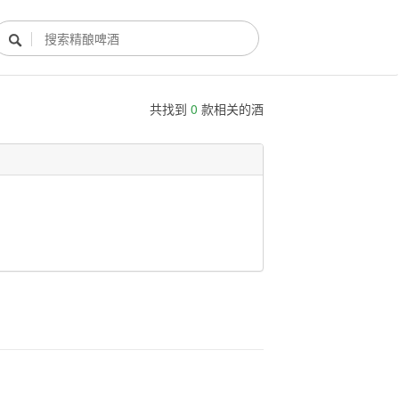

共找到
0
款相关的酒
酿酒部落
酿酒知识
酿酒活动
酿酒故事