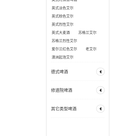
美式大麦酒
奶油艾尔
比利时深色烈性艾尔
英式淡色艾尔
加州蒸汽啤酒
赛松
法式窖藏啤酒
英式棕色艾尔
香槟啤酒
英式烈性艾尔
英式大麦酒
苏格兰艾尔
苏格兰烈性艾尔
爱尔兰红色艾尔
老艾尔
澳洲起泡艾尔
德式啤酒

全部
德式烟熏酸小麦
修道院啤酒

德式皮尔森
德式黑色啤酒
全部
修道院风格双料
其它类型啤酒
德式窖藏啤酒
科隆啤酒

修道院风格三料
德式老啤酒
修道院风格四料
全部
霍恩燕麦啤酒
德式烟熏啤酒
苹果酒
拉德勒
慕尼黑淡色啤酒