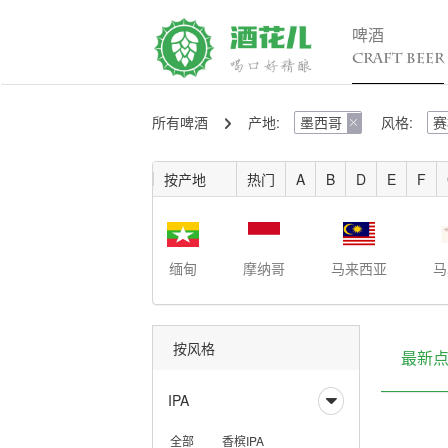
啤酒
CRAFT BEER
所有啤酒
产地:
墨西哥
风格:
赛
精酿百科

行

入门
行
按产地
热门
A
B
D
E
F
进阶
行
发烧
考试认证
缅甸
摩纳哥
马来西亚
马
按风格
最新
IPA

全部
香槟IPA