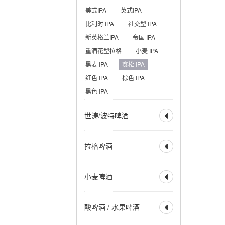
美式IPA
英式IPA
比利时 IPA
社交型 IPA
新英格兰IPA
帝国 IPA
重酒花型拉格
小麦 IPA
黑麦 IPA
赛松 IPA
红色 IPA
棕色 IPA
黑色 IPA
世涛/波特啤酒

全部
波特
帝国波特
拉格啤酒

世涛
帝国世涛
美式波特
英式波特
全部
烈性拉格
小麦啤酒
美式世涛
牛奶世涛

美式淡拉格
淡色拉格
燕麦世涛
波罗的海波特
清亮型拉格
琥珀拉格
全部
小麦啤酒
烟熏波特
爱尔兰世涛
酸啤酒 / 水果啤酒
深色拉格
优质拉格

小麦酒
德式小麦啤酒
热带型世涛
皮尔森
清亮型博克
德式深色小麦