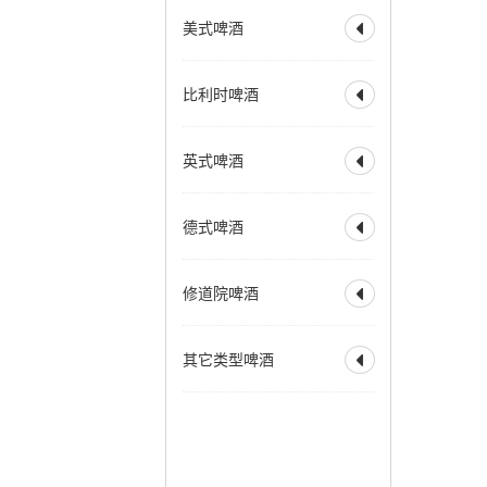
全部
水果啤酒
深色博克
双博克
美式啤酒
比利时小麦啤酒

兰比克
水果兰比克
冰馏博克啤酒
小麦博克
酸啤酒
柏林酸小麦啤酒
全部
美式淡色艾尔
波西米亚拉格
比利时啤酒
古斯
法柔
贵兹

美式淡色小麦艾尔
维也纳拉格
野菌艾尔
美式金色艾尔
全部
比利时淡色艾尔
法兰德斯红艾尔
英式啤酒
美式琥珀艾尔

比利时金色艾尔
法兰德斯棕色艾尔
美式棕色艾尔
比利时金色烈性艾尔
全部
淡味艾尔
苦啤
美式烈性艾尔
德式啤酒
比利时深色艾尔

英式特殊苦啤酒
美式大麦酒
奶油艾尔
比利时深色烈性艾尔
英式淡色艾尔
全部
德式烟熏酸小麦
加州蒸汽啤酒
赛松
法式窖藏啤酒
修道院啤酒
英式棕色艾尔

德式皮尔森
香槟啤酒
英式烈性艾尔
德式黑色啤酒
全部
修道院风格双料
英式大麦酒
苏格兰艾尔
其它类型啤酒
德式窖藏啤酒
科隆啤酒

修道院风格三料
苏格兰烈性艾尔
德式老啤酒
修道院风格四料
全部
霍恩燕麦啤酒
爱尔兰红色艾尔
老艾尔
德式烟熏啤酒
苹果酒
拉德勒
澳洲起泡艾尔
慕尼黑淡色啤酒
增味啤酒
低酒精啤酒
慕尼黑深色啤酒