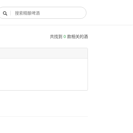

共找到
0
款相关的酒
酿酒部落
酿酒知识
酿酒活动
酿酒故事