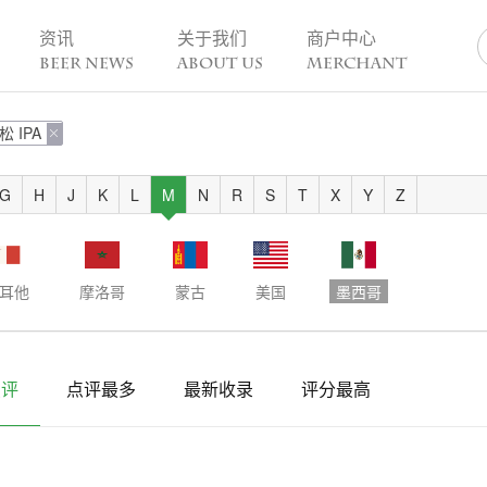
资讯
关于我们
商户中心
BEER NEWS
ABOUT US
MERCHANT
松 IPA
业动态

热点趣闻
精酿活动
业新闻
今日热点
一周活动
G
H
J
K
L
M
N
R
S
T
X
Y
Z
业故事
趣谈精酿
酒花儿福利
脑洞创意
酒吧活动
啤酒节
耳他
摩洛哥
蒙古
美国
墨西哥
精酿赛事
点评
点评最多
最新收录
评分最高