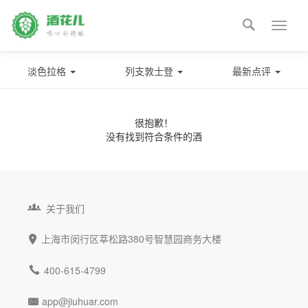

Toggle
naviga
淡色拉格
列支敦士登
最新点评
很抱歉！
没有找到符合条件的酒

关于我们
上海市闵行区莘松路380号智慧园商务大楼


400-615-4799
app@jiuhuar.com
