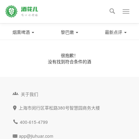

Toggle
naviga
烟熏啤酒
黎巴嫩
最新点评
很抱歉！
没有找到符合条件的酒

关于我们
上海市闵行区莘松路380号智慧园商务大楼


400-615-4799
app@jiuhuar.com
