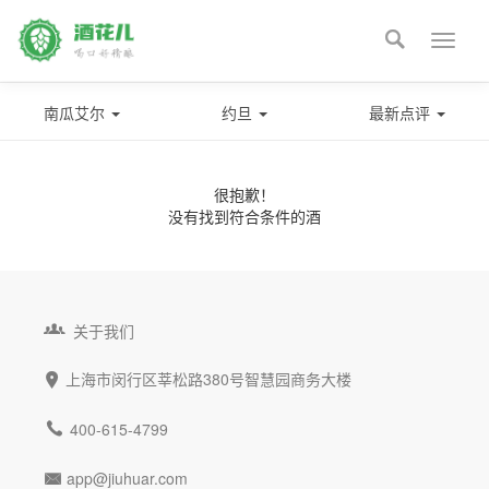

Toggle
naviga
南瓜艾尔
约旦
最新点评
很抱歉！
没有找到符合条件的酒

关于我们
上海市闵行区莘松路380号智慧园商务大楼


400-615-4799
app@jiuhuar.com
