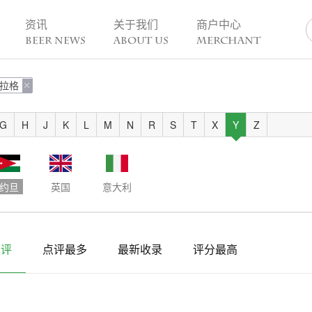
资讯
关于我们
商户中心
BEER NEWS
ABOUT US
MERCHANT
拉格
业动态

热点趣闻
精酿活动
业新闻
今日热点
一周活动
G
H
J
K
L
M
N
R
S
T
X
Y
Z
业故事
趣谈精酿
酒花儿福利
脑洞创意
酒吧活动
啤酒节
约旦
英国
意大利
精酿赛事
点评
点评最多
最新收录
评分最高