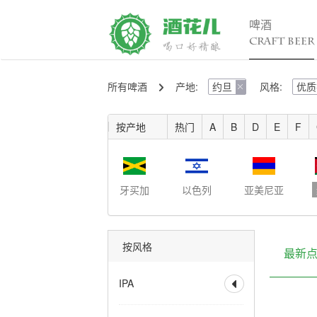
啤酒
CRAFT BEER
所有啤酒
产地:
约旦
风格:
优质
精酿百科

行

入门
行
按产地
热门
A
B
D
E
F
进阶
行
发烧
考试认证
牙买加
以色列
亚美尼亚
按风格
最新
IPA

全部
香槟IPA