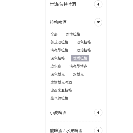
世涛/波特啤酒

美式IPA
英式IPA
比利时 IPA
社交型 IPA
全部
波特
帝国波特
拉格啤酒
新英格兰IPA
帝国 IPA

世涛
帝国世涛
重酒花型拉格
小麦 IPA
美式波特
英式波特
全部
烈性拉格
黑麦 IPA
赛松 IPA
美式世涛
牛奶世涛
美式淡拉格
淡色拉格
红色 IPA
棕色 IPA
燕麦世涛
波罗的海波特
清亮型拉格
琥珀拉格
黑色 IPA
烟熏波特
爱尔兰世涛
深色拉格
优质拉格
热带型世涛
皮尔森
清亮型博克
深色博克
双博克
冰馏博克啤酒
波西米亚拉格
维也纳拉格
小麦啤酒

全部
小麦啤酒
酸啤酒 / 水果啤酒

小麦酒
德式小麦啤酒