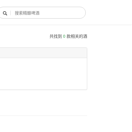

共找到
0
款相关的酒
酿酒部落
酿酒知识
酿酒活动
酿酒故事