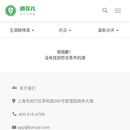

Toggle
naviga
无酒精啤酒
约旦
最新点评
很抱歉！
没有找到符合条件的酒

关于我们
上海市闵行区莘松路380号智慧园商务大楼


400-615-4799
app@jiuhuar.com
