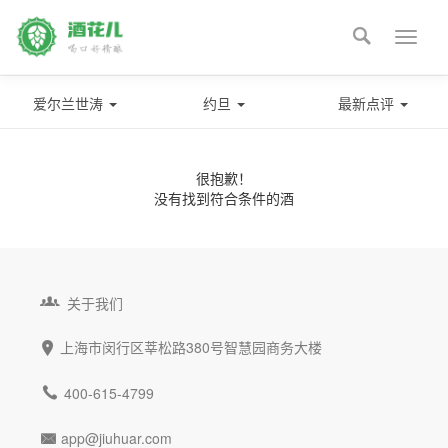

Toggle
naviga
爱尔兰世涛
约旦
最新点评
很抱歉！
没有找到符合条件的酒

关于我们
上海市闵行区莘松路380号智慧园商务大楼


400-615-4799
app@jiuhuar.com
