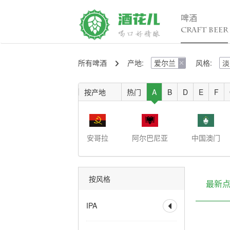
啤酒
CRAFT BEER
所有啤酒
产地:
爱尔兰
风格:
淡
精酿百科

行

入门
行
按产地
热门
A
B
D
E
F
进阶
行
发烧
考试认证
安哥拉
阿尔巴尼亚
中国澳门
按风格
最新
IPA

全部
香槟IPA