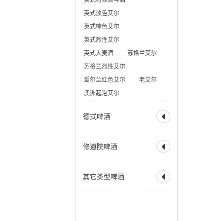
美式大麦酒
奶油艾尔
比利时深色烈性艾尔
英式淡色艾尔
加州蒸汽啤酒
赛松
法式窖藏啤酒
英式棕色艾尔
香槟啤酒
英式烈性艾尔
英式大麦酒
苏格兰艾尔
苏格兰烈性艾尔
爱尔兰红色艾尔
老艾尔
澳洲起泡艾尔
德式啤酒

全部
德式烟熏酸小麦
修道院啤酒

德式皮尔森
德式黑色啤酒
全部
修道院风格双料
其它类型啤酒
德式窖藏啤酒
科隆啤酒

修道院风格三料
德式老啤酒
修道院风格四料
全部
霍恩燕麦啤酒
德式烟熏啤酒
苹果酒
拉德勒
慕尼黑淡色啤酒