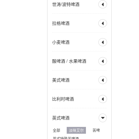
世涛/波特啤酒

美式IPA
英式IPA
比利时 IPA
社交型 IPA
全部
波特
帝国波特
拉格啤酒
新英格兰IPA
帝国 IPA

世涛
帝国世涛
重酒花型拉格
小麦 IPA
美式波特
英式波特
全部
烈性拉格
黑麦 IPA
赛松 IPA
小麦啤酒
美式世涛
牛奶世涛

美式淡拉格
淡色拉格
红色 IPA
棕色 IPA
燕麦世涛
波罗的海波特
清亮型拉格
琥珀拉格
全部
小麦啤酒
黑色 IPA
烟熏波特
爱尔兰世涛
酸啤酒 / 水果啤酒
深色拉格
优质拉格

小麦酒
德式小麦啤酒
热带型世涛
皮尔森
清亮型博克
德式深色小麦
全部
水果啤酒
深色博克
双博克
美式啤酒
比利时小麦啤酒

兰比克
水果兰比克
冰馏博克啤酒
小麦博克
酸啤酒
柏林酸小麦啤酒
全部
美式淡色艾尔
波西米亚拉格
比利时啤酒
古斯
法柔
贵兹

美式淡色小麦艾尔
维也纳拉格
野菌艾尔
美式金色艾尔
全部
比利时淡色艾尔
法兰德斯红艾尔
英式啤酒
美式琥珀艾尔

比利时金色艾尔
法兰德斯棕色艾尔
美式棕色艾尔
比利时金色烈性艾尔
全部
淡味艾尔
苦啤
美式烈性艾尔
比利时深色艾尔
英式特殊苦啤酒