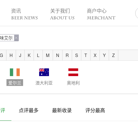
资讯
关于我们
商户中心
BEER NEWS
ABOUT US
MERCHANT
味艾尔
业动态

热点趣闻
精酿活动
业新闻
今日热点
一周活动
G
H
J
K
L
M
N
R
S
T
X
Y
Z
业故事
趣谈精酿
酒花儿福利
脑洞创意
酒吧活动
啤酒节
爱尔兰
澳大利亚
奥地利
精酿赛事
点评
点评最多
最新收录
评分最高