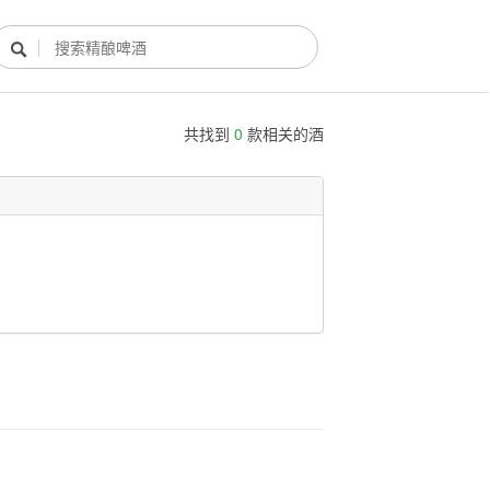

共找到
0
款相关的酒
酿酒部落
酿酒知识
酿酒活动
酿酒故事