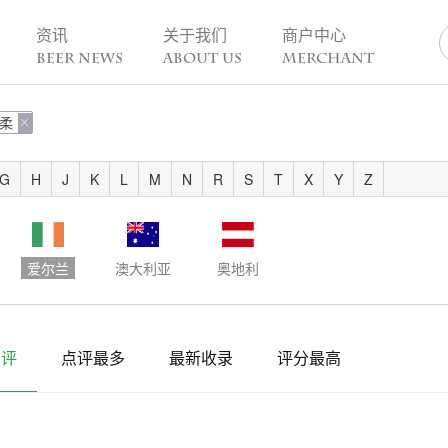
资讯
关于我们
商户中心
BEER NEWS
ABOUT US
MERCHANT
柔
业动态

热点趣闻
精酿活动
业新闻
今日热点
一周活动
G
H
J
K
L
M
N
R
S
T
X
Y
Z
业故事
趣谈精酿
酒花儿福利
脑洞创意
酒吧活动
啤酒节
爱尔兰
澳大利亚
奥地利
精酿赛事
点评
点评最多
最新收录
评分最高