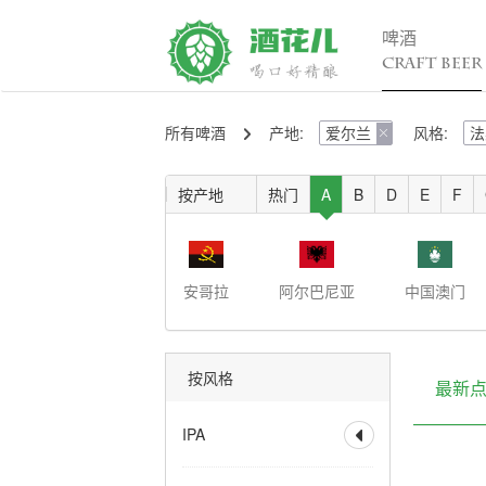
啤酒
CRAFT BEER
所有啤酒
产地:
爱尔兰
风格:
法
精酿百科

行

入门
行
按产地
热门
A
B
D
E
F
进阶
行
发烧
考试认证
安哥拉
阿尔巴尼亚
中国澳门
按风格
最新
IPA

全部
香槟IPA