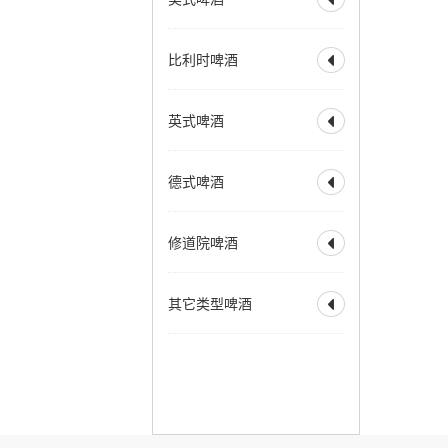
全部
美式淡色艾尔
比利时啤酒

美式淡色小麦艾尔
美式金色艾尔
全部
比利时淡色艾尔
英式啤酒
美式琥珀艾尔

比利时金色艾尔
美式棕色艾尔
比利时金色烈性艾尔
全部
淡味艾尔
苦啤
美式烈性艾尔
德式啤酒
比利时深色艾尔

英式特殊苦啤酒
美式大麦酒
奶油艾尔
比利时深色烈性艾尔
英式淡色艾尔
全部
德式烟熏酸小麦
加州蒸汽啤酒
赛松
法式窖藏啤酒
修道院啤酒
英式棕色艾尔

德式皮尔森
香槟啤酒
英式烈性艾尔
德式黑色啤酒
全部
修道院风格双料
英式大麦酒
苏格兰艾尔
其它类型啤酒
德式窖藏啤酒
科隆啤酒

修道院风格三料
苏格兰烈性艾尔
德式老啤酒
修道院风格四料
全部
霍恩燕麦啤酒
爱尔兰红色艾尔
老艾尔
德式烟熏啤酒
苹果酒
拉德勒
澳洲起泡艾尔
慕尼黑淡色啤酒
增味啤酒
低酒精啤酒
慕尼黑深色啤酒
无酒精啤酒
麦芽酒
三月——十月啤酒