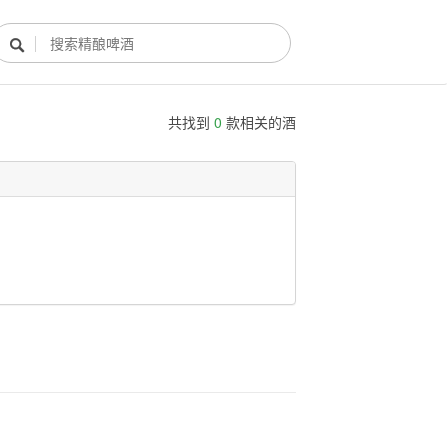

共找到
0
款相关的酒
酿酒部落
酿酒知识
酿酒活动
酿酒故事