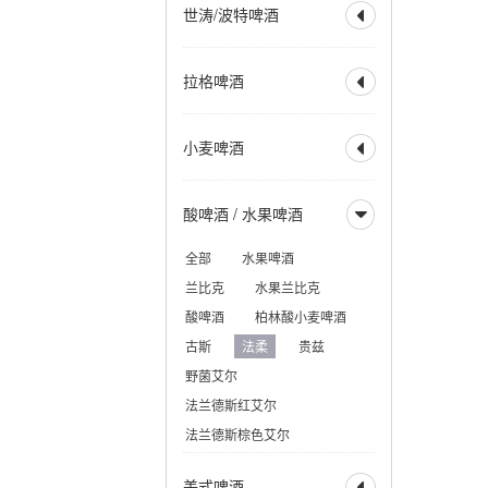
世涛/波特啤酒

美式IPA
英式IPA
比利时 IPA
社交型 IPA
全部
波特
帝国波特
拉格啤酒
新英格兰IPA
帝国 IPA

世涛
帝国世涛
重酒花型拉格
小麦 IPA
美式波特
英式波特
全部
烈性拉格
黑麦 IPA
赛松 IPA
小麦啤酒
美式世涛
牛奶世涛

美式淡拉格
淡色拉格
红色 IPA
棕色 IPA
燕麦世涛
波罗的海波特
清亮型拉格
琥珀拉格
全部
小麦啤酒
黑色 IPA
烟熏波特
爱尔兰世涛
酸啤酒 / 水果啤酒
深色拉格
优质拉格

小麦酒
德式小麦啤酒
热带型世涛
皮尔森
清亮型博克
德式深色小麦
全部
水果啤酒
深色博克
双博克
比利时小麦啤酒
兰比克
水果兰比克
冰馏博克啤酒
小麦博克
酸啤酒
柏林酸小麦啤酒
波西米亚拉格
古斯
法柔
贵兹
维也纳拉格
野菌艾尔
法兰德斯红艾尔
法兰德斯棕色艾尔
美式啤酒
